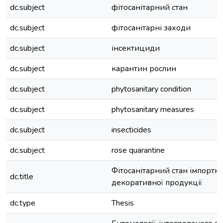
dc.subject
фітосанітарний стан
dc.subject
фітосанітарні заходи
dc.subject
інсектициди
dc.subject
карантин рослин
dc.subject
phytosanitary condition
dc.subject
phytosanitary measures
dc.subject
insecticides
dc.subject
rose quarantine
Фітосанітарний стан імпортно
dc.title
декоративної продукції
dc.type
Thesis