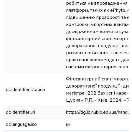
робиться на впровадження 
платформ, таких як ePhyto, я
підвищенню прозорості та е
контролю імпортних вантажі
дослідження – вивчити суча
фітосанітарний стан імпортно
декоративної продукції, виз
ризики, пов’язані з її ввезен
практичні рекомендації для
системи фітосанітарного моні
Фітосанітарний стан імпортно
декоративної продукції : дипл
dc.identifier.citation
магістра : 202 Захист і каран
Цуркан Р.П. - Київ, 2024. – 77
dc.identifier.uri
https://dglib.nubip.edu.ua/ha
dc.language.iso
uk