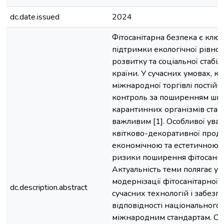
dc.date.issued
2024
Фітосанітарна безпека є кл
підтримки екологічної рівно
розвитку та соціальної стабіл
країни. У сучасних умовах, к
міжнародної торгівлі постійн
контроль за поширенням шкід
карантинних організмів стає
важливим [1]. Особливої уваг
квітково-декоративної продукц
економічною та естетичною ц
ризики поширення фітосаніт
Актуальність теми полягає у 
модернізації фітосанітарної с
dc.description.abstract
сучасних технологій і забезп
відповідності національного
міжнародним стандартам. О