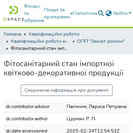
Фонди
Пошук за
та
Статистика
Увійти
критеріями
зібрання
Головна
Кваліфікаційні роботи
Кваліфікаційні роботи магістрів
ОПП "Захист рослин"
Фітосанітарний стан імпортної квітково-декоративної продукції
Фітосанітарний стан імпортної
квітково-декоративної продукції
Скорочена інформація про документ
dc.contributor.advisor
Пасічник, Лариса Петрівна
dc.contributor.author
Цуркан, Р. П.
dc.date.accessioned
2025-02-24T12:54:53Z