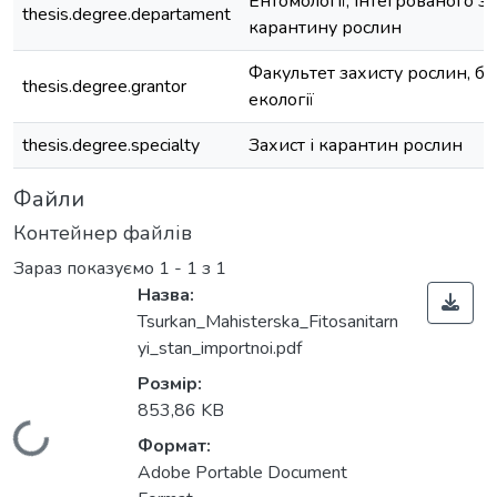
Ентомології, інтегрованого за
thesis.degree.departament
карантину рослин
Факультет захисту рослин, бі
thesis.degree.grantor
екології
thesis.degree.specialty
Захист і карантин рослин
Файли
Контейнер файлів
Зараз показуємо
1 - 1 з 1
Назва:
Tsurkan_Mahisterska_Fitosanitarn
yi_stan_importnoi.pdf
Розмір:
853,86 KB
Вантажиться...
Формат:
Adobe Portable Document