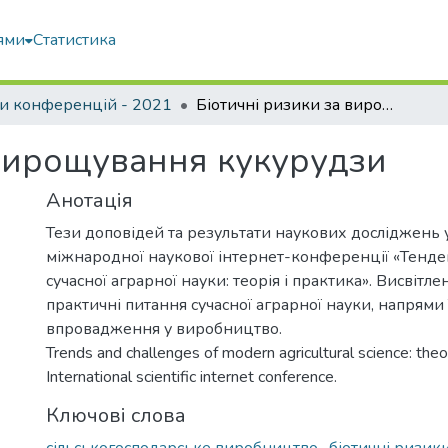
ями
Статистика
и конференцій - 2021
Біотичні ризики за вирощування кукурудзи
 вирощування кукурудзи
Анотація
Тези доповідей та результати наукових досліджень уч
міжнародної наукової інтернет-конференції «Тенде
сучасної аграрної науки: теорія і практика». Висвітле
практичні питання сучасної аграрної науки, напрями 
впровадження у виробництво.
Trends and challenges of modern agricultural science: theory
International scientific internet conference.
Ключові слова