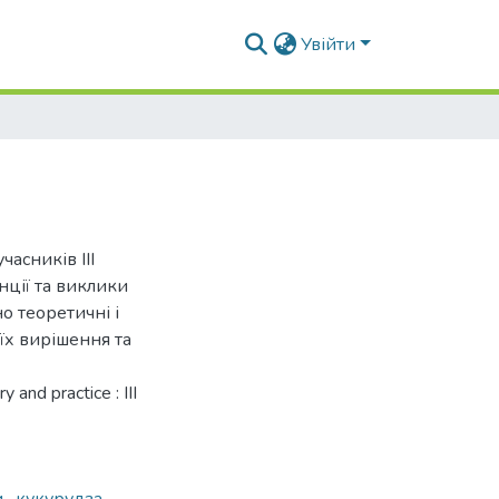
Увійти
асників IIІ
нції та виклики
но теоретичні і
їх вирішення та
 and practice : III