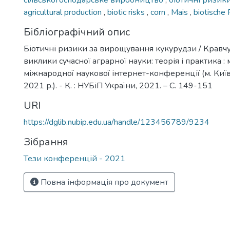
сільськогосподарське виробництво
,
біотичні ризик
agricultural production
,
biotic risks
,
corn
,
Mais
,
biotische 
Бібліографічний опис
Біотичні ризики за вирощування кукурудзи / Кравчук 
виклики сучасної аграрної науки: теорія і практика : м
міжнародної наукової інтернет-конференції (м. Киї
2021 р.). - К. : НУБіП України, 2021. – С. 149-151
URI
https://dglib.nubip.edu.ua/handle/123456789/9234
Зібрання
Тези конференцій - 2021
Повна інформація про документ