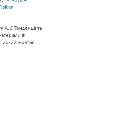
и
,
кукурудза
,
Risiken
А. // Тенденції та
атеріали IIІ
в, 20-22 жовтня