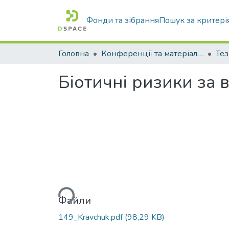
Фонди та зібрання
Пошук за критері
Головна
Конференції та матеріали конференцій
Тез
Біотичні ризики за
Вантажиться...
Файли
149_Kravchuk.pdf
(98,29 KB)