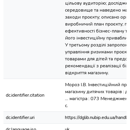
цільову аудиторію; дослідж
середовище та наведено мар
заходи проєкту; описано орг
виробничий план проєкту; п
ефективності бізнес-плану т
його інвестиційну привабливі
У третьому розділі запропо
управління ризиками проєкту 
товарами для дітей та предс
рекомендації з реалізації бі
відкриття магазину.
Мороз І.В. Інвестиційний про
магазину дитячих товарів : 
dc.identifier.citation
… магістра : 073 Менеджмент.
с.
dc.identifier.uri
https://dglib.nubip.edu.ua/ha
dc.language.iso
uk