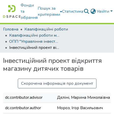
Фонди
Пошук за
та
Статистика
Увійти
критеріями
зібрання
Головна
Кваліфікаційні роботи
Кваліфікаційні роботи магістрів
ОПП "Управління інвестиційною діяльністю та міжнародними проектами"
Інвестиційний проект відкриття магазину дитячих товарів
Інвестиційний проект відкриття
магазину дитячих товарів
Скорочена інформація про документ
dc.contributor.advisor
Дєліні, Марина Миколаївна
dc.contributor.author
Мороз, Ігор Васильович