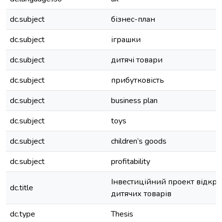
dc.subject
бізнес-план
dc.subject
іграшки
dc.subject
дитячі товари
dc.subject
прибутковість
dc.subject
business plan
dc.subject
toys
dc.subject
children’s goods
dc.subject
profitability
Інвестиційний проект відкри
dc.title
дитячих товарів
dc.type
Thesis