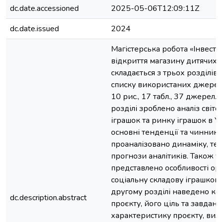
dc.date.accessioned
2025-05-06T12:09:11Z
dc.date.issued
2024
Магістерська робота «Інвест
відкриття магазину дитячих 
складається з трьох розділів,
списку використаних джерел і
10 рис., 17 табл., 37 джерел.
розділі зроблено аналіз світов
іграшок та ринку іграшок в У
основні тенденції та чинники
проаналізовано динаміку, тен
прогнози аналітиків. Також у 
представлено особливості орг
соціальну складову іграшково
другому розділі наведено к
dc.description.abstract
проєкту, його ціль та завданн
характеристику проєкту, виз