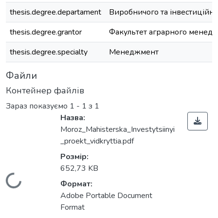
thesis.degree.departament
Виробничого та інвестиційн
thesis.degree.grantor
Факультет аграрного менед
thesis.degree.specialty
Менеджмент
Файли
Контейнер файлів
Зараз показуємо
1 - 1 з 1
Назва:
Moroz_Mahisterska_Investytsiinyi
_proekt_vidkryttia.pdf
Розмір:
652,73 KB
Вантажиться...
Формат:
Adobe Portable Document
Format