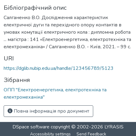
Бібліографічний опис
Салганенко В.О. Дослідження характеристик
електричної дуги та перехідного опору контактів в
умовах комутації електричного кола : дипломна робота
... магістра : 141 «Електроенергетика, електротехніка та
електромеханіка» / Салганенко В.О. - Київ, 2021. – 99 с.
URI
https://dglib.nubip.edu.ua/handle/123456789/5123
Зібрання
ОПП "Електроенергетика, електротехніка та
електромеханіка"
Повна інформація про документ
DSpace software
copyright © 2002-2026
LYRASIS
Accessibility settings
Send Feedback