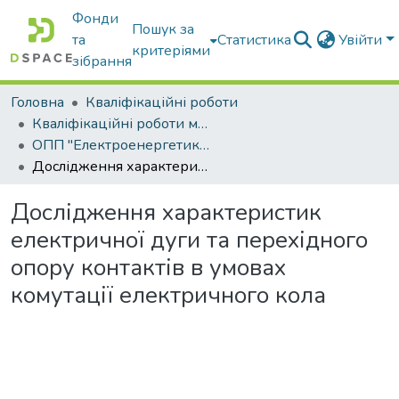
Фонди
Пошук за
та
Статистика
Увійти
критеріями
зібрання
Головна
Кваліфікаційні роботи
Кваліфікаційні роботи магістрів
ОПП "Електроенергетика, електротехніка та електромеханіка"
Дослідження характеристик електричної дуги та перехідного опору контактів в умовах комутації електричного кола
Дослідження характеристик
електричної дуги та перехідного
опору контактів в умовах
комутації електричного кола