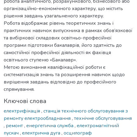
робота аналітичного, розрахункового, бізнесового або
організаційно-економічного характеру, що містить
рішення завдань узагальненого характеру.
Робота відображає рівень теоретичних знань і
практичних навичок випускника в рамках обов’язкової
та вибіркової складових освітньо-професійної
програми підготовки бакалаврів, його здатність до
самостійної професійної діяльності як фахівця
освітнього ступеню «Бакалавр».
Метою виконання кваліфікаційної роботи є
систематизація знань та розширення навичок щодо
вирішення завдань відповідно до професійного
спрямування.
Ключові слова
електрифікація
,
станція технічного обслуговування з
ремонту електрообладнання
,
технічне обслуговування
,
ремонт
,
енергетична служба
,
електромагнітний
пускач
,
електрична дуга
,
осцилограф