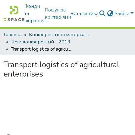
Фонди
Пошук за
та
Статистика
Увійти
критеріями
зібрання
Головна
Конференції та матеріали конференцій
Тези конференцій - 2019
Transport logistics of agricultural enterprises
Transport logistics of agricultural
enterprises
иться...