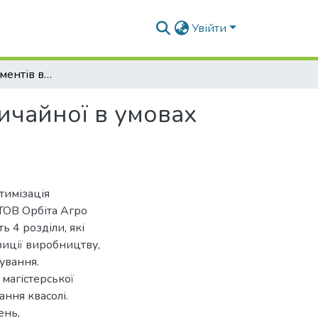
Увійти
Оптимізація елементів вирощування квасолі звичайної в умовах ТОВ «Орбіта Агро» Полтавської області
ичайної в умовах
тимізація
ТОВ Орбіта Агро
ь 4 розділи, які
зиції виробництву,
ування.
магістерської
ння квасолі.
ень,