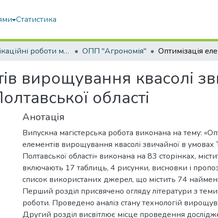
ями
Статистика
Кваліфікаційні роботи магістрів
ОПП "Агрономія"
тів вирощування квасолі зв
олтавської області
Анотація
Випускна магістерська робота виконана на тему: «Оп
елементів вирощування квасолі звичайної в умовах 
Полтавської області» виконана на 83 сторінках, містит
включають 17 таблиць, 4 рисунки, висновки і пропо
список використаних джерел, що містить 74 наймен
Перший розділ присвячено огляду літератури з теми 
роботи. Проведено аналіз стану технологій вирощува
Другий розділ висвітлює місце проведення дослідж