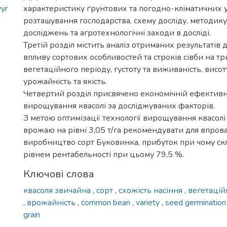
yr
характеристику ґрунтових та погодно-кліматичних 
розташування господарства, схему досліду, методик
досліджень та агротехнологічні заходи в досліді.
Третій розділ містить аналіз отриманих результатів
впливу сортових особливостей та строків сівби на тр
вегетаційного періоду, густоту та виживаність, висот
урожайність та якість.
Четвертий розділ присвячено економічній ефективно
вирощування квасолі за досліджуваних факторів.
З метою оптимізації технології вирощування квасолі
врожаю на рівні 3,05 т/га рекомендувати для впро
виробництво сорт Буковинка, прибуток при чому скла
рівнем рентабельності при цьому 79,5 %.
Ключові слова
квасоля звичайна
,
сорт
,
схожість насіння
,
вегетаці
,
врожайність
,
common bean
,
variety
,
seed germinatio
grain