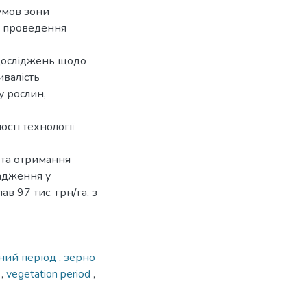
умов зони
у проведення
 досліджень щодо
ивалість
у рослин,
сті технології
 та отримання
вадження у
в 97 тис. грн/га, з
йний період
,
зерно
n
,
vegetation period
,