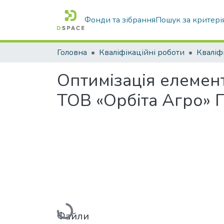
Фонди та зібрання
Пошук за критері
Головна
Кваліфікаційні роботи
Оптимізація елемен
ТОВ «Орбіта Агро» П
Вантажиться...
Файли