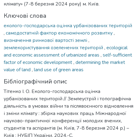
клімату» (7-8 березня 2024 року) м. Київ.
Ключові слова
еколого-господарська оцінка урбанізованих територій
,
самодостатній фактор економічного розвитку
,
визначення ринкової вартості землі
,
землекористування озеленених територій
,
ecological
and economic assessment of urbanized areas
,
self-sufficient
factor of economic development
,
determining the market
value of land
,
land use of green areas
Бібліографічний опис
Тітенко І. О. Еколого-господарська оцінка
урбанізованих територій // Землеустрій і топографічна
діяльність в умовах війни та післявоєнного відновлення
і зміни клімату : збірка наукових праць Міжнародної
науково-практичної конференції молодих вчених,
студентів та аспірантів (м. Київ, 7-8 березня 2024 р.) –
Київ : НУБІП України, 2024.-С.