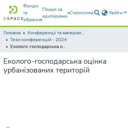
Фонди
Пошук за
та
Статистика
Увійти
критеріями
зібрання
Головна
Конференції та матеріали конференцій
Тези конференцій - 2024
Еколого-господарська оцінка урбанізованих територій
Еколого-господарська оцінка
урбанізованих територій