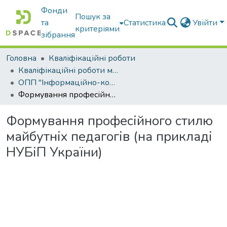
Фонди
Пошук за
та
Статистика
Увійти
критеріями
зібрання
Головна
Кваліфікаційні роботи
Кваліфікаційні роботи магістрів
ОПП "Інформаційно-комунікаційні технології в освіті"
Формування професійного стилю майбутніх педагогів (на прикладі НУБіП України)
Формування професійного стилю
майбутніх педагогів (на прикладі
НУБіП України)