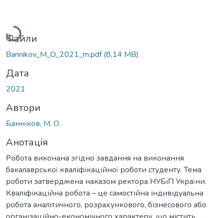
Вантажиться...
Файли
Bannikov_M_O_2021_m.pdf
(8,14 MB)
Дата
2021
Автори
Банніков, М. О.
Анотація
Робота виконана згідно завдання на виконання
бакалаврської кваліфікаційної роботи студенту. Тема
роботи затверджена наказом ректора НУБіП України.
Кваліфікаційна робота – це самостійна індивідуальна
робота аналітичного, розрахункового, бізнесового або
організаційно-економічного характеру, що містить