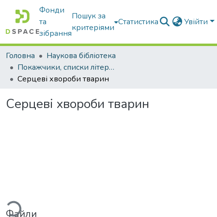
Фонди
Пошук за
та
Статистика
Увійти
критеріями
зібрання
Головна
Наукова бібліотека
Покажчики, списки літератури, сценарії, методичні розробки
Серцеві хвороби тварин
Серцеві хвороби тварин
ься...
Файли