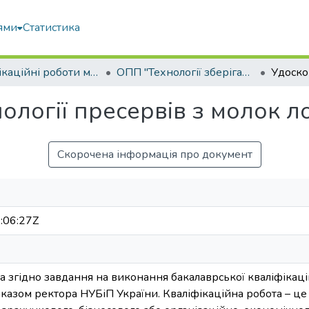
ями
Статистика
Кваліфікаційні роботи магістрів
ОПП "Технології зберігання та переробки водних біоресурсів"
ології пресервів з молок л
Скорочена інформація про документ
:06:27Z
 згідно завдання на виконання бакалаврської кваліфікаці
азом ректора НУБіП України. Кваліфікаційна робота – це 