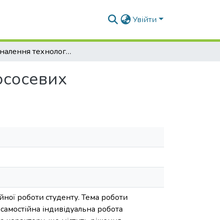
Увійти
Удосконалення технології пресервів з молок лососевих
ососевих
йної роботи студенту. Тема роботи
самостійна індивідуальна робота