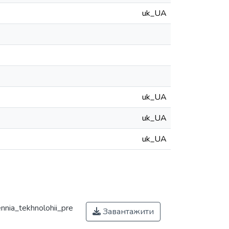
uk_UA
uk_UA
uk_UA
uk_UA
nia_tekhnolohii_pre
Завантажити