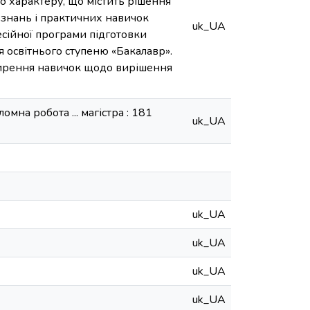
о характеру, що містить рішення
 знань і практичних навичок
uk_UA
есійної програми підготовки
ця освітнього ступеню «Бакалавр».
ширення навичок щодо вирішення
мна робота ... магістра : 181
uk_UA
uk_UA
uk_UA
uk_UA
uk_UA