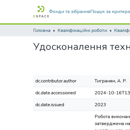
Фонди та зібрання
Пошук за критері
Головна
Кваліфікаційні роботи
Удосконалення техн
dc.contributor.author
Тигранян, А. Р.
dc.date.accessioned
2024-10-16T13
dc.date.issued
2023
Робота виконана
затверджена нак