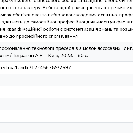
озрахункового, бізнесового або організаційно-економічног
ьненого характеру. Робота відображає рівень теоретичних
мках обов’язкової та вибіркової складових освітньо-проф
о здатність до самостійної професійної діяльності як фахів
я кваліфікаційної роботи є систематизація знань та роз
ідно до професійного спрямування.
досконалення технології пресервів з молок лососевих : дипло
гії» / Тигранян А.Р. - Київ, 2023. – 80 с.
bip.edu.ua/handle/123456789/2597