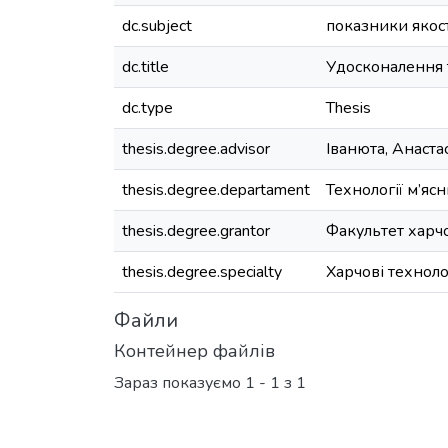
dc.subject
показники якост
dc.title
Удосконалення т
dc.type
Thesis
thesis.degree.advisor
Іванюта, Анаста
thesis.degree.departament
Технології м’яс
thesis.degree.grantor
Факультет харчо
thesis.degree.specialty
Харчові техноло
Файли
Контейнер файлів
Зараз показуємо
1 - 1 з 1