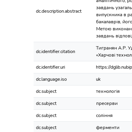
аналітичного, р
завдань узагал
dc.description.abstract
випускника в ра
бакалаврів, йог
Метою виконанн
завдань відпов
Тигранян А.Р. У
dc.identifier.citation
«Харчові техноло
dc.identifier.uri
https://dglib.nu
dc.language.iso
uk
dc.subject
технологія
dc.subject
пресерви
dc.subject
соління
dc.subject
ферменти