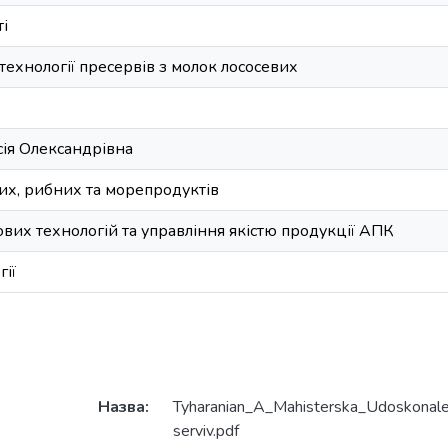
і
ехнології пресервів з молок лососевих
сія Олександрівна
них, рибних та морепродуктів
вих технологій та управління якістю продукції АПК
гії
Назва:
Tyharanian_A_Mahisterska_Udoskonalen
serviv.pdf