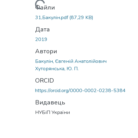
Вантажиться...
Файли
31,Бакулін.pdf
(87,29 KB)
Дата
2019
Автори
Бакулін, Євгеній Анатолійович
Хуторянська, Ю. П.
ORCID
https://orcid.org/0000-0002-0238-5384
Видавець
НУБіП України