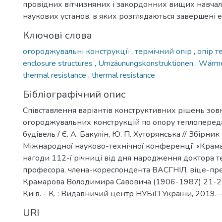
провідних вітчизняних і закордонних вищих навчал
наукових установ, в яких розглядаються завершені 
Ключові слова
огороджувальні конструкції
,
термічний опір
,
опір т
enclosure structures
,
Umzäunungskonstruktionen
,
Wärme
thermal resistance
,
thermal resistance
Бібліографічний опис
Співставлення варіантів конструктивних рішень зов
огороджувальних конструкцій по опору теплоперед
будівель / Є. А. Бакулін, Ю. П. Хуторянська // Збірник
Міжнародної науково-технічної конференції «Крама
нагоди 112-ї річниці від дня народження доктора т
професора, члена-кореспондента ВАСГНІЛ, віце-п
Крамарова Володимира Савовича (1906-1987) 21-22 
Київ. - К. : Видавничий центр НУБіП України, 2019. –
URI