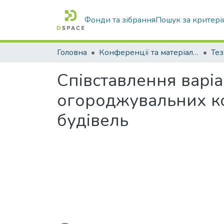
Фонди та зібрання
Пошук за критері
Головна
Конференції та матеріали конференцій
Тез
Співставлення варіа
огороджувальних ко
будівель