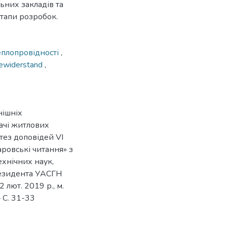
ьних закладів та
етапи розробок.
еплопровідності
,
widerstand
,
нішніх
ачі житлових
 тез доповідей VI
ровські читання» з
ехнічних наук,
резидента УАСГН
лют. 2019 р., м.
 C. 31-33