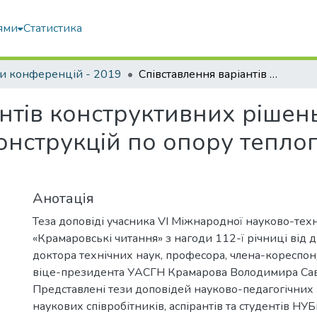
ями
Статистика
и конференцій - 2019
Співставлення варіантів конструктивних рішень зовнішніх огороджувальних конструкцій по опору теплопередачі житлових будівель
нтів конструктивних рішен
нструкцій по опору тепло
Анотація
Теза доповіді учасника VI Міжнародної науково-тех
«Крамаровські читання» з нагоди 112-ї річниці від
доктора технічних наук, професора, члена-кореспо
віце-президента УАСГН Крамарова Володимира Сав
Представлені тези доповідей науково-педагогічних 
наукових співробітників, аспірантів та студентів НУБ