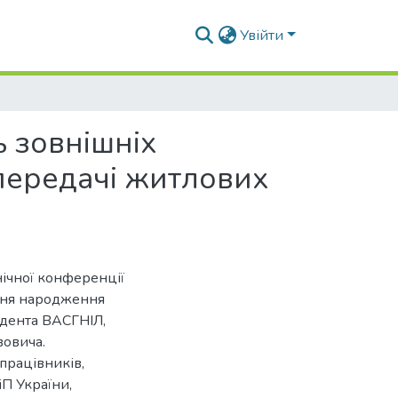
Увійти
ь зовнішніх
передачі житлових
нічної конференції
 дня народження
ндента ВАСГНІЛ,
овича.
працівників,
іП України,