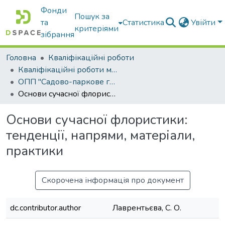
Фонди
Пошук за
та
Статистика
Увійти
критеріями
зібрання
Головна
Кваліфікаційні роботи
Кваліфікаційні роботи магістрів
ОПП "Садово-паркове господарство"
Основи сучасної флористики: тенденції, напрями, матеріали, практики
Основи сучасної флористики:
тенденції, напрями, матеріали,
практики
Скорочена інформація про документ
dc.contributor.author
Лаврентьєва, С. О.