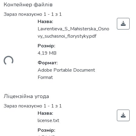
Контейнер файлів
Зараз показуємо
1 - 1 з 1
Назва:
Lavrentieva_S_Мahisterska_Osno
vy_suchasnoi_florystyky.pdf
Розмір:
4,19 MB
ься...
Формат:
Adobe Portable Document
Format
Ліцензійна угода
Зараз показуємо
1 - 1 з 1
Назва:
license.txt
Розмір: