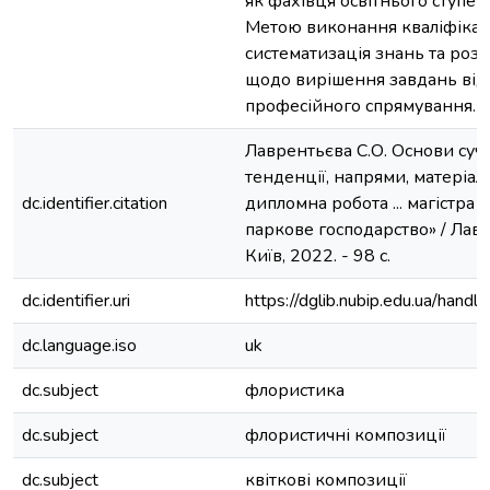
як фахівця освітнього ступен
Метою виконання кваліфікац
систематизація знань та ро
щодо вирішення завдань від
професійного спрямування.
Лаврентьєва С.О. Основи суч
тенденції, напрями, матеріали
dc.identifier.citation
дипломна робота ... магістра 
паркове господарство» / Лавр
Київ, 2022. - 98 с.
dc.identifier.uri
https://dglib.nubip.edu.ua/ha
dc.language.iso
uk
dc.subject
флористика
dc.subject
флористичні композиції
dc.subject
квіткові композиції