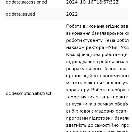
dc.date.accessioned
2024-10-16T18:57:32Z
dc.date.issued
2022
Робота виконана згідно завд
виконання бакалаврської ква
роботи студенту. Тема робот
наказом ректора НУБіП Укра
Кваліфікаційна робота – це с
індивідуальна робота аналіти
розрахункового, бізнесового
організаційно-економічного 
містить рішення завдань уза
характеру. Робота відобража
dc.description.abstract
теоретичних знань і практи
випускника в рамках обов’язк
вибіркової складових освітн
програми підготовки бакалав
здатність до самостійної проф