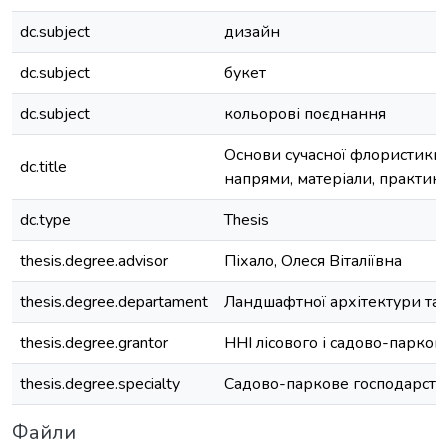
dc.subject
дизайн
dc.subject
букет
dc.subject
кольорові поєднання
Основи сучасної флористики: 
dc.title
напрями, матеріали, практик
dc.type
Thesis
thesis.degree.advisor
Піхало, Олеся Віталіївна
thesis.degree.departament
Ландшафтної архітектури та
thesis.degree.grantor
ННІ лісового і садово-парков
thesis.degree.specialty
Садово-паркове господарств
Файли