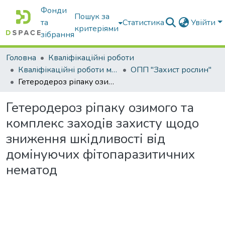
Фонди
Пошук за
та
Статистика
Увійти
критеріями
зібрання
Головна
Кваліфікаційні роботи
Кваліфікаційні роботи магістрів
ОПП "Захист рослин"
Гетеродероз ріпаку озимого та комплекс заходів захисту щодо зниження шкідливості від домінуючих фітопаразитичних нематод
Гетеродероз ріпаку озимого та
комплекс заходів захисту щодо
зниження шкідливості від
домінуючих фітопаразитичних
нематод