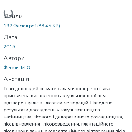
Вантажиться...
Файли
192.Фесюк.pdf
(83,45 KB)
Дата
2019
Автори
Фесюк, М. О.
Анотація
Тези доповідей по матеріалам конференції, яка
присвячена висвітленню актуальних проблем
відтворення лісів і лісових меліорацій. Наведено
результати досліджень у галузі лісівництва,
насінництва, лісового і декоративного розсадництва,
лісовідновлення і лісорозведення, плантаційного
лісовирощування, екоадаптаційного відтворення лісів,