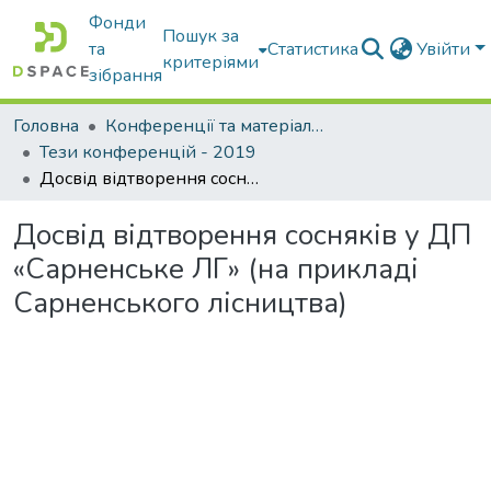
Фонди
Пошук за
та
Статистика
Увійти
критеріями
зібрання
Головна
Конференції та матеріали конференцій
Тези конференцій - 2019
Досвід відтворення сосняків у ДП «Сарненське ЛГ» (на прикладі Сарненського лісництва)
Досвід відтворення сосняків у ДП
«Сарненське ЛГ» (на прикладі
Сарненського лісництва)