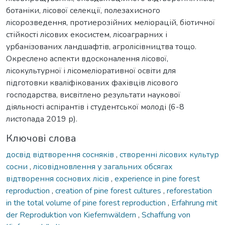
ботаніки, лісової селекції, полезахисного
лісорозведення, протиерозійних меліорацій, біотичної
стійкості лісових екосистем, лісоаграрних і
урбанізованих ландшафтів, агролісівництва тощо.
Окреслено аспекти вдосконалення лісової,
лісокультурної і лісомеліоративної освіти для
підготовки кваліфікованих фахівців лісового
господарства, висвітлено результати наукової
діяльності аспірантів і студентської молоді (6-8
листопада 2019 р).
Ключові слова
досвід відтворення сосняків
,
створенні лісових культур
сосни
,
лісовідновлення у загальних обсягах
відтворення соснових лісів
,
experience in pine forest
reproduction
,
creation of pine forest cultures
,
reforestation
in the total volume of pine forest reproduction
,
Erfahrung mit
der Reproduktion von Kiefernwäldern
,
Schaffung von