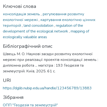
Ключові слова
консолідація земель
,
регулювання розвитку
екологічної мережі
,
картування екологічно цінних
територій
,
land consolidation
,
regulation of the
development of the ecological network
,
mapping of
ecologically valuable areas
Бібліографічний опис
Швець М. О. Наукові засади розвитку екологічної
мережі при реалізації проектів консолідації земель :
дипломна робота ... магістра : 193 Геодезія та
землеустрій. Київ, 2025. 61 с.
URI
https://dglib.nubip.edu.ua/handle/123456789/13883
Зібрання
ОПП "Геодезія та землеустрій"