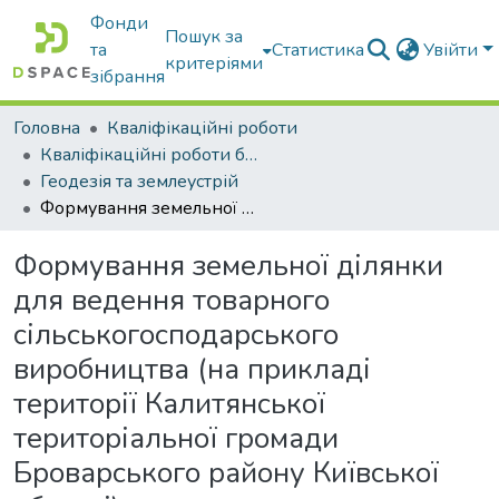
Фонди
Пошук за
та
Статистика
Увійти
критеріями
зібрання
Головна
Кваліфікаційні роботи
Кваліфікаційні роботи бакалаврів
Геодезія та землеустрій
Формування земельної ділянки для ведення товарного сільськогосподарського виробництва (на прикладі території Калитянської територіальної громади Броварського району Київської області)
Формування земельної ділянки
для ведення товарного
сільськогосподарського
виробництва (на прикладі
території Калитянської
територіальної громади
Броварського району Київської