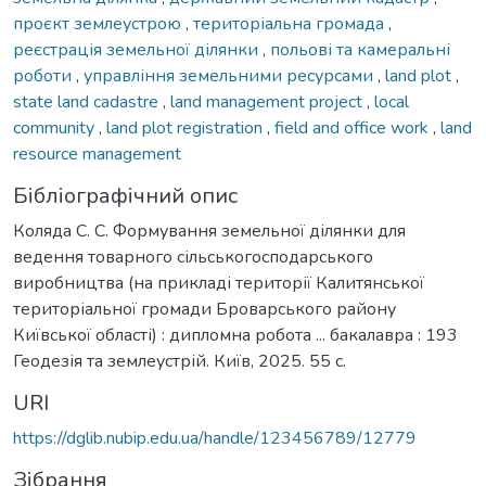
проєкт землеустрою
,
територіальна громада
,
реєстрація земельної ділянки
,
польові та камеральні
роботи
,
управління земельними ресурсами
,
land plot
,
state land cadastre
,
land management project
,
local
community
,
land plot registration
,
field and office work
,
land
resource management
Бібліографічний опис
Коляда С. С. Формування земельної ділянки для
ведення товарного сільськогосподарського
виробництва (на прикладі території Калитянської
територіальної громади Броварського району
Київської області) : дипломна робота ... бакалавра : 193
Геодезія та землеустрій. Київ, 2025. 55 с.
URI
https://dglib.nubip.edu.ua/handle/123456789/12779
Зібрання