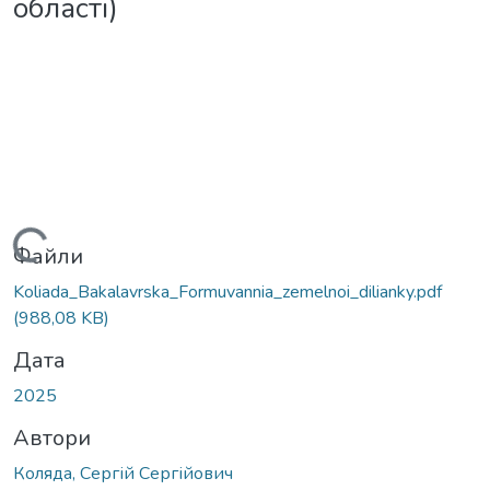
області)
Вантажиться...
Файли
Koliada_Bakalavrska_Formuvannia_zemelnoi_dilianky.pdf
(988,08 KB)
Дата
2025
Автори
Коляда, Сергій Сергійович