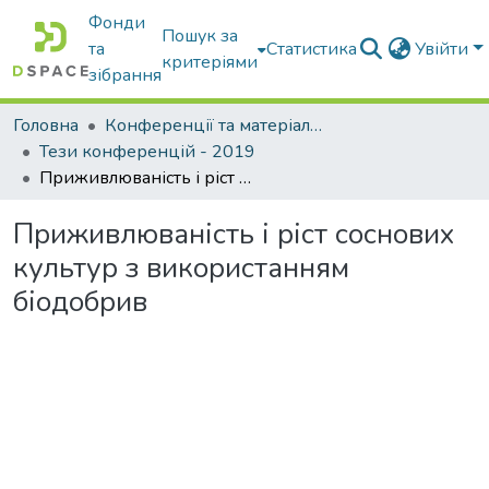
Фонди
Пошук за
та
Статистика
Увійти
критеріями
зібрання
Головна
Конференції та матеріали конференцій
Тези конференцій - 2019
Приживлюваність і ріст соснових культур з використанням біодобрив
Приживлюваність і ріст соснових
культур з використанням
біодобрив