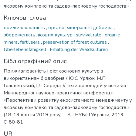
лісовому комплексі та садово-парковому господарстві».
Ключові слова
приживлюваність
,
органо-мінеральні добрива
,
збереженість лісових культур
,
survival rate
,
organic-
mineral fertilisers
,
preservation of forest cultures
,
Überlebensfähigkeit
,
Erhaltung der Waldkulturen
Бібліографічний опис
Приживлюваність і ріст соснових культур з
використанням біодобрив / Ю.С. Урлюк, М.П.
Головецький, І.Л. Середа, // Тези доповідей учасників
Міжнародної науково-практичної конференції
«Перспективи розвитку екосистемного менеджменту у
лісовому комплексі та садово-парковому господарстві»
(18-19 квітня 2019 року). - К. : НУБіП України, 2019. –
С. 80-81
URI