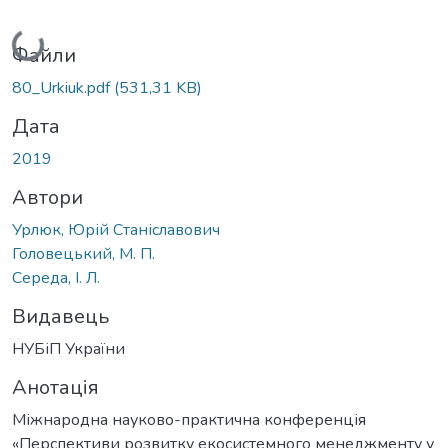
Вантажиться...
Файли
80_Urkiuk.pdf
(531,31 KB)
Дата
2019
Автори
Урлюк, Юрій Станіславович
Головецький, М. П.
Середа, І. Л.
Видавець
НУБіП України
Анотація
Міжнародна науково-практична конференція
«Перспективи розвитку екосистемного менеджменту у