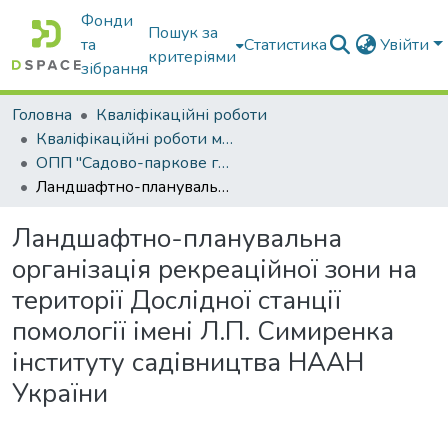
Фонди
Пошук за
та
Статистика
Увійти
критеріями
зібрання
Головна
Кваліфікаційні роботи
Кваліфікаційні роботи магістрів
ОПП "Садово-паркове господарство"
Ландшафтно-планувальна організація рекреаційної зони на території Дослідної станції помології імені Л.П. Симиренка інституту садівництва НААН України
Ландшафтно-планувальна
організація рекреаційної зони на
території Дослідної станції
помології імені Л.П. Симиренка
інституту садівництва НААН
України