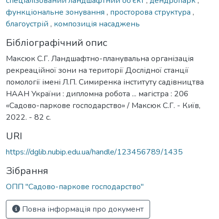
спеціалізований ландшафтний об’єкт
,
дендропарк
,
функціональне зонування
,
просторова структура
,
благоустрій
,
композиція насаджень
Бібліографічний опис
Максюк С.Г. Ландшафтно-планувальна організація
рекреаційної зони на території Дослідної станції
помології імені Л.П. Симиренка інституту садівництва
НААН України : дипломна робота ... магістра : 206
«Садово-паркове господарство» / Максюк С.Г. - Київ,
2022. - 82 с.
URI
https://dglib.nubip.edu.ua/handle/123456789/1435
Зібрання
ОПП "Садово-паркове господарство"
Повна інформація про документ