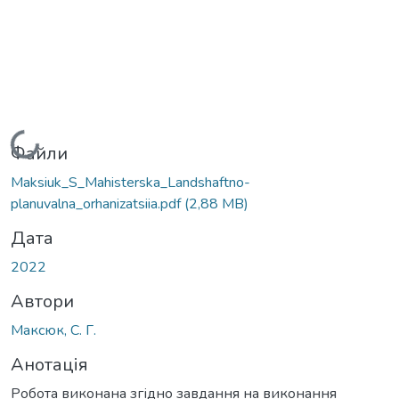
Вантажиться...
Файли
Maksiuk_S_Мahisterska_Landshaftno-
planuvalna_orhanizatsiia.pdf
(2,88 MB)
Дата
2022
Автори
Максюк, С. Г.
Анотація
Робота виконана згідно завдання на виконання