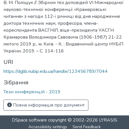
В. М. Поліщук // Збірник тез доповідей VI Міжнародної
науково-технічної конференції «Крамаровські
читання» з нагоди 112-ї річниці від дня народження
доктора технічних наук, професора, члена-
кореспондента ВАСГНІЛ, віце-президента УАСГН
Крамарова Володимира Савовича (1906-1987) 21-22
лютого 2019 р., м. Київ. - К. : Видавничий центр НУБіП
України, 2019. – C. 114-116
URI
https://dglib.nubip.edu.ua/handle/123456789/7044
Зібрання
Тези конференцій - 2019
Повна інформація про документ
DSpace software
copyright © 2002-2026
LYRASIS
Accessibility settings
Send Feedback