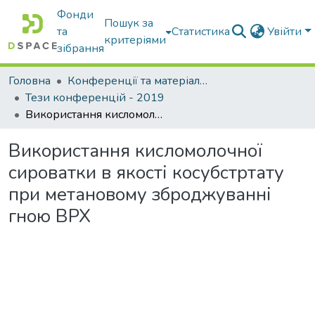
Фонди
Пошук за
та
Статистика
Увійти
критеріями
зібрання
Головна
Конференції та матеріали конференцій
Тези конференцій - 2019
Використання кисломолочної сироватки в якості косубстртату при метановому зброджуванні гною ВРХ
Використання кисломолочної
сироватки в якості косубстртату
при метановому зброджуванні
гною ВРХ