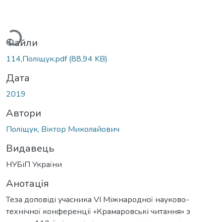
ажиться...
Файли
114,Поліщук.pdf
(88,94 KB)
Дата
2019
Автори
Поліщук, Віктор Миколайович
Видавець
НУБіП України
Анотація
Теза доповіді учасника VI Міжнародної науково-
технічної конференції «Крамаровські читання» з