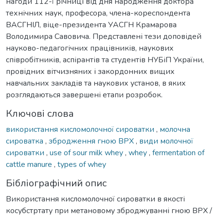
нагоди 112-ї річниці від дня народження доктора
технічних наук, професора, члена-кореспондента
ВАСГНІЛ, віце-президента УАСГН Крамарова
Володимира Савовича. Представлені тези доповідей
науково-педагогічних працівників, наукових
співробітників, аспірантів та студентів НУБіП України,
провідних вітчизняних і закордонних вищих
навчальних закладів та наукових установ, в яких
розглядаються завершені етапи розробок.
Ключові слова
використання кисломолочної сироватки
,
молочна
сироватка
,
збродження гною ВРХ
,
види молочної
сироватки
,
use of sour milk whey
,
whey
,
fermentation of
cattle manure
,
types of whey
Бібліографічний опис
Використання кисломолочної сироватки в якості
косубстртату при метановому зброджуванні гною ВРХ /