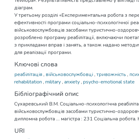
Тейлора». Результативність представлено у вигляді т
діаграм.
У третьому розділі «Експериментальна робота з пер
ефективності програми соціально-психологічної реаб
військовослужбовців засобами туристично-оздоровч
розроблено програму реабілітації, включаючи поет
з прикладами вправ і занять, а також надано методи
для реалізації програми.
Ключові слова
реабілітація
,
військовослужбовці
,
тривожність
,
пси
rehabilitation
,
military
,
anxiety
,
psycho-emotional state
Бібліографічний опис
Сухаревський В.М. Соціально-психологічна реабіліта
військовослужбовців засобами туристично-оздоровчо
дипломна робота … магістра : 231 Соціальна робота. К
URI