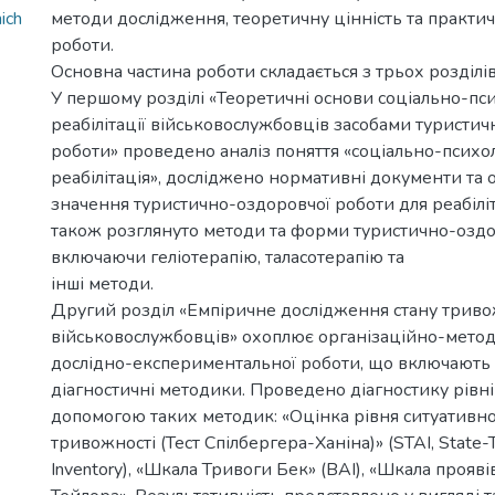
ich
методи дослідження, теоретичну цінність та практи
роботи.
Основна частина роботи складається з трьох розділів
У першому розділі «Теоретичні основи соціально-пси
реабілітації військовослужбовців засобами туристи
роботи» проведено аналіз поняття «соціально-психо
реабілітація», досліджено нормативні документи та
значення туристично-оздоровчої роботи для реабіліта
також розглянуто методи та форми туристично-оздо
включаючи геліотерапію, таласотерапію та
інші методи.
Другий розділ «Емпіричне дослідження стану триво
військовослужбовців» охоплює організаційно-метод
дослідно-експериментальної роботи, що включають е
діагностичні методики. Проведено діагностику рівні
допомогою таких методик: «Оцінка рівня ситуативно
тривожності (Тест Спілбергера-Ханіна)» (STAI, State-T
Inventory), «Шкала Тривоги Бек» (BAI), «Шкала прояв