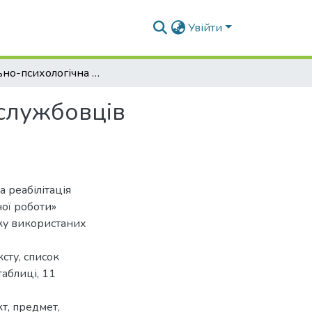
Увійти
Соціально-психологічна реабілітація військовослужбовців засобами туристично-оздоровчої роботи
ослужбовців
 реабілітація
ої роботи»
иску використаних
сту, список
таблиці, 11
кт, предмет,