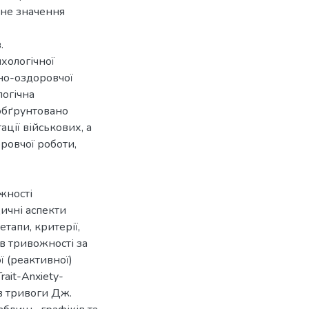
чне значення
.
хологічної
чно-оздоровчої
логічна
 обґрунтовано
ції військових, а
ровчої роботи,
жності
ичні аспекти
тапи, критерії,
в тривожності за
ї (реактивної)
rait-Anxiety-
ів тривоги Дж.