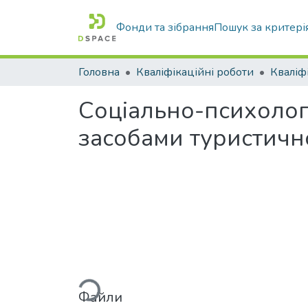
Фонди та зібрання
Пошук за критері
Головна
Кваліфікаційні роботи
Соціально-психологі
засобами туристичн
Вантажиться...
Файли