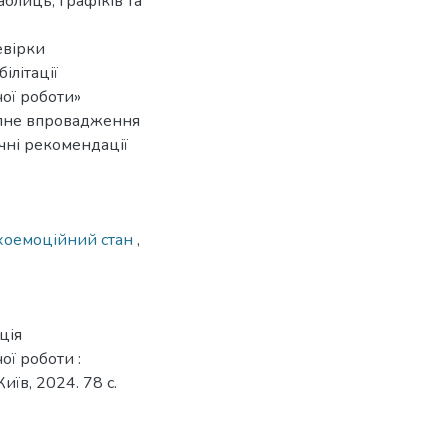
аблиць, графіків та
евірки
ілітації
ої роботи»
апне впровадження
чні рекомендації
хоемоційний стан
,
ція
ї роботи :
иїв, 2024. 78 с.