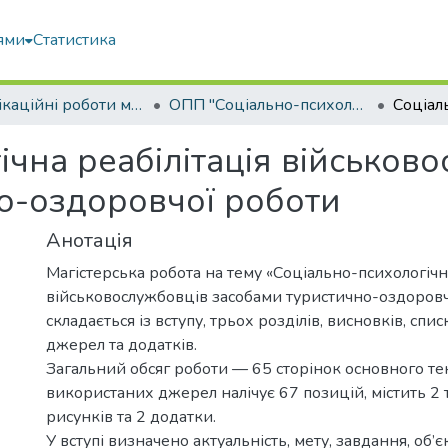
ями
Статистика
Кваліфікаційні роботи магістрів
ОПП "Соціально-психологічна реабілітація"
чна реабілітація військов
о-оздоровчої роботи
Анотація
Магістерська робота на тему «Соціально-психологічна
військовослужбовців засобами туристично-оздоровч
складається із вступу, трьох розділів, висновків, сп
джерел та додатків.
Загальний обсяг роботи — 65 сторінок основного тек
використаних джерел налічує 67 позицій, містить 2 
рисунків та 2 додатки.
У вступі визначено актуальність, мету, завдання, об’є