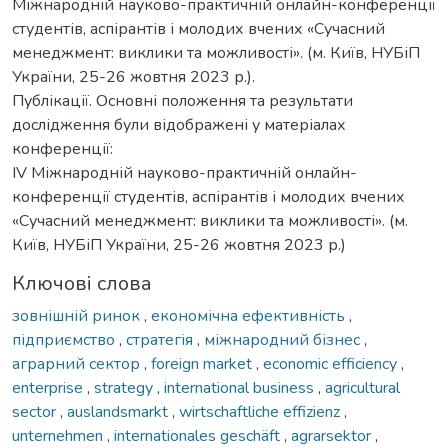
Міжнародній науково-практичній онлайн-конференції
студентів, аспірантів і молодих вчених «Сучасний
менеджмент: виклики та можливості». (м. Київ, НУБіП
України, 25-26 жовтня 2023 р.).
Публікації. Основні положення та результати
дослідження були відображені у матеріалах
конференції:
IV Міжнародній науково-практичній онлайн-
конференції студентів, аспірантів і молодих вчених
«Сучасний менеджмент: виклики та можливості». (м.
Київ, НУБіП України, 25-26 жовтня 2023 р.)
Ключові слова
зовнішній ринок
,
економічна ефективність
,
підприємство
,
стратегія
,
міжнародний бізнес
,
аграрний сектор
,
foreign market
,
economic efficiency
,
enterprise
,
strategy
,
international business
,
agricultural
sector
,
auslandsmarkt
,
wirtschaftliche effizienz
,
unternehmen
,
internationales geschäft
,
agrarsektor
,