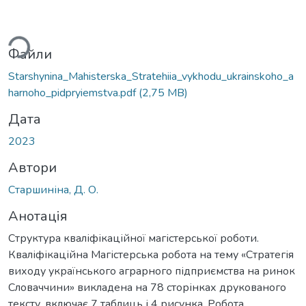
Вантажиться...
Файли
Starshynina_Mahisterska_Stratehiia_vykhodu_ukrainskoho_a
harnoho_pidpryiemstva.pdf
(2,75 MB)
Дата
2023
Автори
Старшиніна, Д. О.
Анотація
Структура кваліфікаційної магістерської роботи.
Кваліфікаційна Магістерська робота на тему «Стратегія
виходу українського аграрного підприємства на ринок
Словаччини» викладена на 78 сторінках друкованого
тексту, включає 7 таблиць і 4 рисунка. Робота