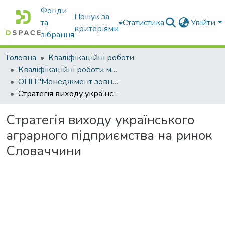
Фонди
Пошук за
та
Статистика
Увійти
критеріями
зібрання
Головна
Кваліфікаційні роботи
Кваліфікаційні роботи магістрів
ОПП "Менеджмент зовнішньоекономічної діяльності"
Стратегія виходу українського аграрного підприємства на ринок Словаччини
Стратегія виходу українського
аграрного підприємства на ринок
Словаччини