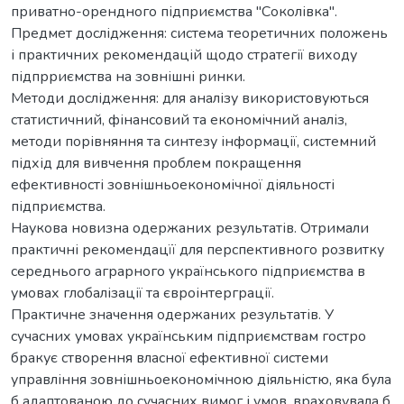
приватно-орендного підприємства "Соколівка".
Предмет дослідження: система теоретичних положень
і практичних рекомендацій щодо стратегії виходу
підпрриємства на зовнішні ринки.
Методи дослідження: для аналізу використовуються
статистичний, фінансовий та економічний аналіз,
методи порівняння та синтезу інформації, системний
підхід для вивчення проблем покращення
ефективності зовнішньоекономічної діяльності
підприємства.
Наукова новизна одержаних результатів. Отримали
практичні рекомендацїї для перспективного розвитку
середнього аграрного українського підприємства в
умовах глобалізації та євроінтерграції.
Практичне значення одержаних результатів. У
сучасних умовах українським підприємствам гостро
бракує створення власної ефективної системи
управління зовнішньоекономічною діяльністю, яка була
б адаптованою до сучасних вимог і умов, враховувала б