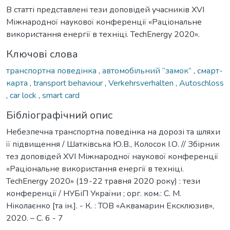
В статті представлені тези доповідей учасників XVІ
Міжнародної наукової конференції «Раціональне
використання енергії в техніці. TechEnergy 2020».
Ключові слова
транспортна поведінка
,
автомобільний “замок”
,
смарт-
карта
,
transport behaviour
,
Verkehrsverhalten
,
Autoschloss
,
car lock
,
smart card
Бібліографічний опис
Небезпечна транспортна поведінка на дорозі та шляхи
її підвищення / Шатківська Ю.В., Колосок І.О. // Збірник
тез доповідей XVІ Міжнародної наукової конференції
«Раціональне використання енергії в техніці.
TechEnergy 2020» (19-22 травня 2020 року) : тези
конференції / НУБіП України ; орг. ком.: С. М.
Ніколаєнко [та ін.]. - К. : ТОВ «Аквамарин Ексклюзив»,
2020. – С. 6 - 7