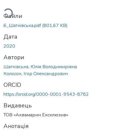
ться...
Файли
6_Шаткiвська.pdf
(801,67 KB)
Дата
2020
Автори
Шатківська, Юлія Володимирівна
Колосок, Ігор Олександрович
ORCID
https://orcid.org/0000-0001-9543-8782
Видавець
ТОВ «Аквамарин Ексклюзив»
Анотація