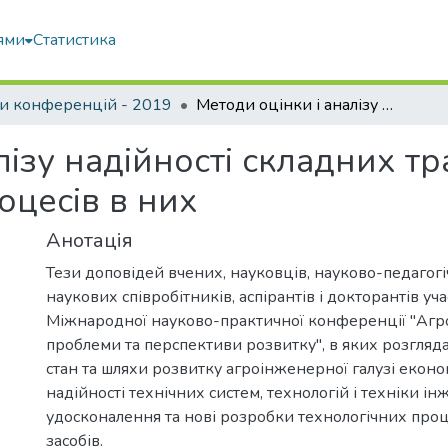
ями
Статистика
и конференцій - 2019
Методи оцінки і аналізу надійності складних транспортних систем та технологічних процесів в них
лізу надійності складних т
оцесів в них
Анотація
Тези доповідей вчених, науковців, науково-педагогі
наукових співробітників, аспірантів і докторантів уча
Міжнародної науково-практичної конференції "Агро
проблеми та перспективи розвитку", в яких розгляд
стан та шляхи розвитку агроінженерної галузі еконо
надійності технічних систем, технологій і техніки інж
удосконалення та нові розробки технологічних проц
засобів.