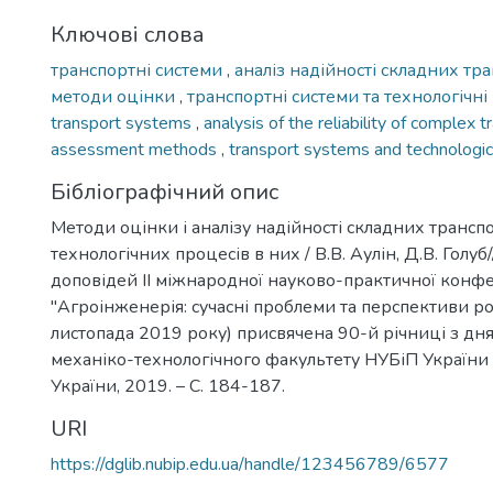
Ключові слова
транспортні системи
,
аналіз надійності складних т
методи оцінки
,
транспортні системи та технологічн
transport systems
,
analysis of the reliability of complex
assessment methods
,
transport systems and technologic
Бібліографічний опис
Методи оцінки і аналізу надійності складних трансп
технологічних процесів в них / В.В. Аулін, Д.В. Голуб
доповідей ІІ міжнародної науково-практичної конф
"Агроінженерія: сучасні проблеми та перспективи ро
листопада 2019 року) присвячена 90-й річниці з дн
механіко-технологічного факультету НУБіП України -
України, 2019. – С. 184-187.
URI
https://dglib.nubip.edu.ua/handle/123456789/6577