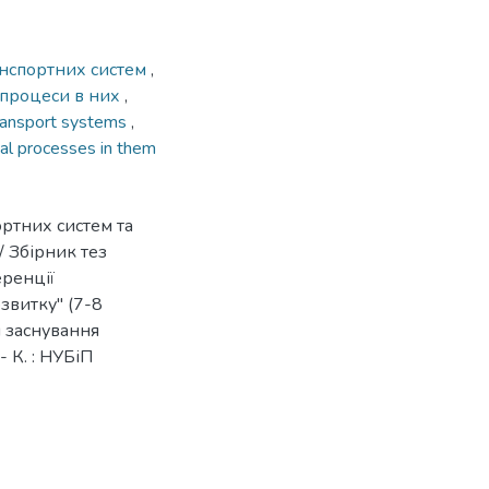
ранспортних систем
,
і процеси в них
,
 transport systems
,
al processes in them
ортних систем та
// Збірник тез
еренції
звитку" (7-8
я заснування
 К. : НУБіП