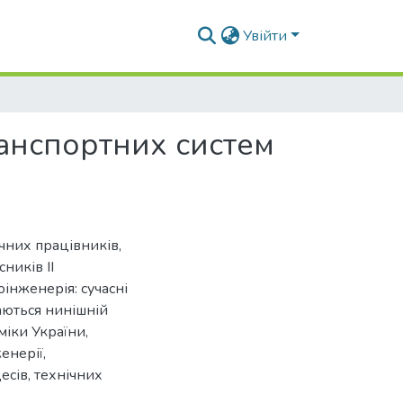
Увійти
ранспортних систем
чних працівників,
сників ІІ
інженерія: сучасні
аються нинішній
міки України,
енерії,
есів, технічних