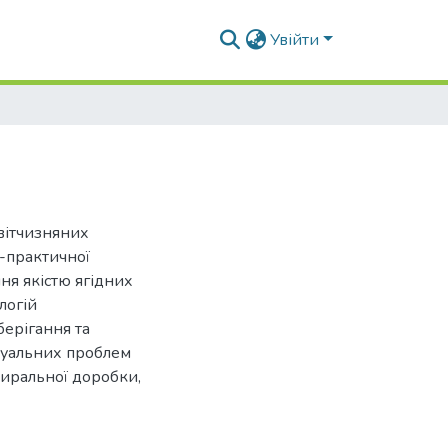
Увійти
вітчизняних
о-практичної
ня якістю ягідних
логій
берігання та
туальних проблем
биральної доробки,