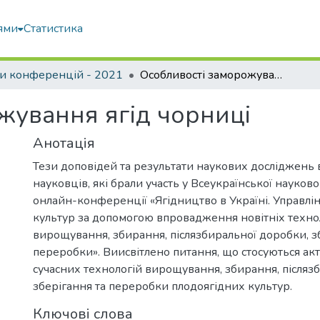
ями
Статистика
и конференцій - 2021
Особливості заморожування ягід чорниці
жування ягід чорниці
Анотація
Тези доповідей та результати наукових досліджень 
науковців, які брали участь у Всеукраїнської науков
онлайн-конференції «Ягідництво в Україні. Управлін
культур за допомогою впровадження новітніх техно
вирощування, збирання, післязбиральної доробки, з
переробки». Виисвітлено питання, що стосуються ак
сучасних технологій вирощування, збирання, післяз
зберігання та переробки плодоягідних культур.
Ключові слова