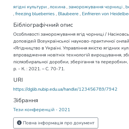
ягідні культури
,
лохина
,
заморожування чорниці
,
b
,
freezing blueberries
,
Blaubeere
,
Einfrieren von Heidelb
Бібліографічний опис
Особливості заморожування ягід чорниці / Насіковськ
доповідей Всеукраїнської науково-практичної онла
«Ягідництво в Україні. Управління якістю ягідних к
впровадження новітніх технологій вирощування, зб
післязбиральної доробки, зберігання та переробки»,
р. - К. : 2021. – С. 70-71.
URI
https://dglib.nubip.edu.ua/handle/123456789/7942
Зібрання
Тези конференцій - 2021
Повна інформація про документ