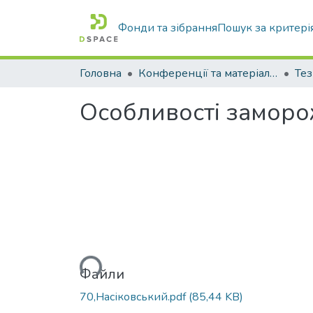
Фонди та зібрання
Пошук за критері
Головна
Конференції та матеріали конференцій
Тез
Особливості заморо
Вантажиться...
Файли
70,Насіковський.pdf
(85,44 KB)