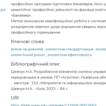
професійної програми підготовки бакалаврів, його з
.pd
самостійної професійної діяльності як фахівця освіт
«Бакалавр».
Метою виконання кваліфікаційної роботи є системат
розширення навичок щодо вирішення завдань відп
професійного спрямування.
Ключові слова
вплив на довкілля
,
екологічна стандартизація
,
еколо
екологічний ризик
,
екологічна ефективність
Бібліографічний опис
Шевчук Н.А. Розроблення елементів системи управл
середовищем в умовах ПП «Агротем», Львівська обл.
... магістра : 152 «Метрологія та інформаційно-вимір
Шевчук Н.А. - Київ, 2023. – 84 с.
URI
https://dglib.nubip.edu.ua/handle/123456789/2665