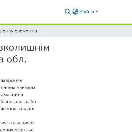
Увійти
Розроблення елементів системи управління навколишнім середовищем в умовах ПП «Агротем», Львівська обл.
авколишнім
а обл.
алаврської
ерджена наказом
самостійна
 бізнесового або
рішення завдань
ктичних навичок
адових освітньо-