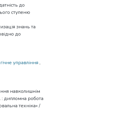
датність до
нього ступеню
изація знань та
овідно до
гічне управління
,
іння навколишнім
 : дипломна робота
ювальна техніка» /