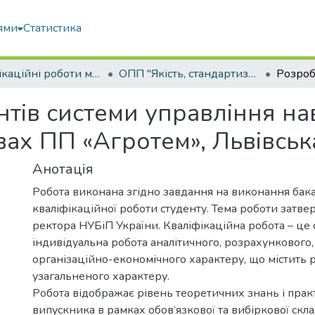
ями
Статистика
Кваліфікаційні роботи магістрів
ОПП "Якість, стандартизація та сертифікація"
тів системи управління н
ах ПП «Агротем», Львівськ
Анотація
Робота виконана згідно завдання на виконання бак
кваліфікаційної роботи студенту. Тема роботи затв
ректора НУБіП України. Кваліфікаційна робота – це 
індивідуальна робота аналітичного, розрахункового,
організаційно-економічного характеру, що містить 
узагальненого характеру.
Робота відображає рівень теоретичних знань і пра
випускника в рамках обов’язкової та вибіркової скл