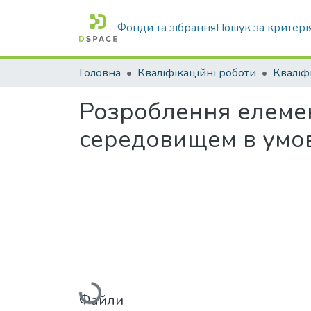
Фонди та зібрання
Пошук за критері
Головна
Кваліфікаційні роботи
Розроблення елемен
середовищем в умов
Вантажиться...
Файли