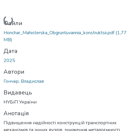
Вантажиться...
Файли
Honchar_Mahisterska_Obgruntuvannia_konstruktsii.pdf
(1,77
MB)
Дата
2025
Автори
Гончар, Владислав
Видавець
НУБіП України
Анотація
Підвищення надійності конструкцій транспортних
механізмів та інших вузлів, зниження металоємності,