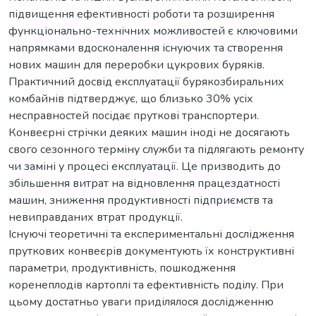
підвищення ефективності роботи та розширення
функціонально-технічних можливостей є ключовими
напрямками вдосконалення існуючих та створення
нових машин для переробки цукрових буряків.
Практичний досвід експлуатації бурякозбиральних
комбайнів підтверджує, що близько 30% усіх
несправностей посідає пруткові транспортери.
Конвеєрні стрічки деяких машин іноді не досягають
свого сезонного терміну служби та підлягають ремонту
чи заміні у процесі експлуатації. Це призводить до
збільшення витрат на відновлення працездатності
машин, зниження продуктивності підприємств та
невиправданих втрат продукції.
Існуючі теоретичні та експериментальні дослідження
пруткових конвеєрів документують їх конструктивні
параметри, продуктивність, пошкодження
коренеплодів картоплі та ефективність поділу. При
цьому достатньо уваги приділялося дослідженню