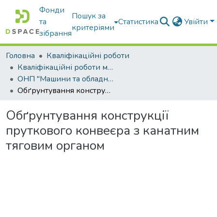
Фонди
Пошук за
та
Статистика
Увійти
критеріями
зібрання
Головна
Кваліфікаційні роботи
Кваліфікаційні роботи магістрів
ОНП "Машини та обладнання сільськогосподарського виробництва"
Обґрунтування конструкції пруткового конвеєра з канатним тяговим органом
Обґрунтування конструкції
пруткового конвеєра з канатним
тяговим органом