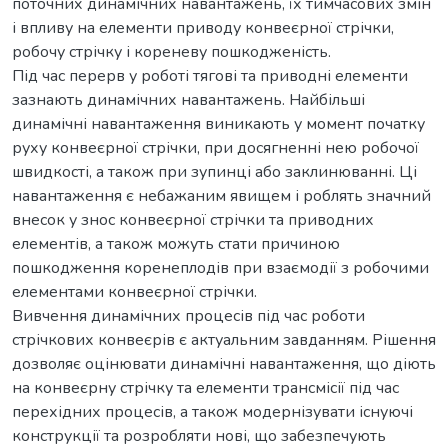
поточних динамічних навантажень, їх тимчасових змін
і впливу на елементи приводу конвеєрної стрічки,
робочу стрічку і кореневу пошкодженість.
Під час перерв у роботі тягові та приводні елементи
зазнають динамічних навантажень. Найбільші
динамічні навантаження виникають у момент початку
руху конвеєрної стрічки, при досягненні нею робочої
швидкості, а також при зупинці або заклинюванні. Ці
навантаження є небажаним явищем і роблять значний
внесок у знос конвеєрної стрічки та приводних
елементів, а також можуть стати причиною
пошкодження коренеплодів при взаємодії з робочими
елементами конвеєрної стрічки.
Вивчення динамічних процесів під час роботи
стрічкових конвеєрів є актуальним завданням. Рішення
дозволяє оцінювати динамічні навантаження, що діють
на конвеєрну стрічку та елементи трансмісії під час
перехідних процесів, а також модернізувати існуючі
конструкції та розробляти нові, що забезпечують