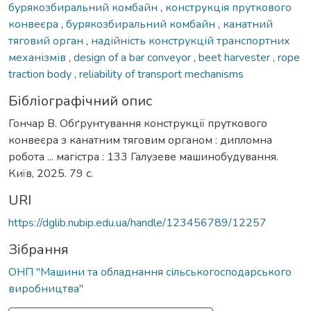
бурякозбиральний комбайн
,
конструкція пруткового
конвеєра
,
бурякозбиральний комбайн
,
канатний
тяговий орган
,
надійність конструкцій транспортних
механізмів
,
design of a bar conveyor
,
beet harvester
,
rope
traction body
,
reliability of transport mechanisms
Бібліографічний опис
Гончар В. Обґрунтування конструкції пруткового
конвеєра з канатним тяговим органом : дипломна
робота ... магістра : 133 Галузеве машинобудування.
Київ, 2025. 79 с.
URI
https://dglib.nubip.edu.ua/handle/123456789/12257
Зібрання
ОНП "Машини та обладнання сільськогосподарського
виробництва"