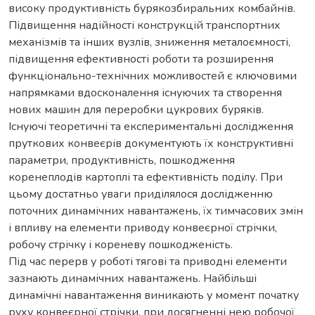
високу продуктивність бурякозбиральних комбайнів.
Підвищення надійності конструкцій транспортних
механізмів та інших вузлів, зниження металоємності,
підвищення ефективності роботи та розширення
функціонально-технічних можливостей є ключовими
напрямками вдосконалення існуючих та створення
нових машин для переробки цукрових буряків.
Існуючі теоретичні та експериментальні дослідження
пруткових конвеєрів документують їх конструктивні
параметри, продуктивність, пошкодження
коренеплодів картоплі та ефективність поділу. При
цьому достатньо уваги приділялося дослідженню
поточних динамічних навантажень, їх тимчасових змін
і впливу на елементи приводу конвеєрної стрічки,
робочу стрічку і кореневу пошкодженість.
Під час перерв у роботі тягові та приводні елементи
зазнають динамічних навантажень. Найбільші
динамічні навантаження виникають у момент початку
руху конвеєрної стрічки, при досягненні нею робочої