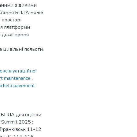
заними з дикими
истання БПЛА може
 просторі
ня платформи
і досягнення
а цивільні польоти.
експлуатаційної
ort maintenance
,
airfield pavement
я БПЛА для оцінки
y Summit 2025 :
-Франківськ 11-12
. – С. 114-116.