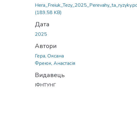
Hera_Freiuk_Tezy_2025_Perevahy_ta_ryzyky.p
(189,58 KB)
Дата
2025
Автори
Гера, Оксана
Фреюк, Анастасія
Видавець
ІФНТУНГ