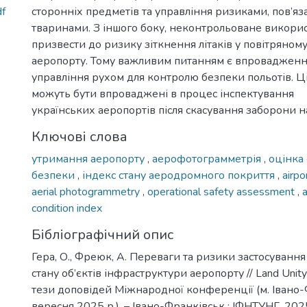
df
сторонніх предметів та управління ризиками, пов’я
тваринами. З іншого боку, неконтрольоване викор
призвести до ризику зіткнення літаків у повітряному
аеропорту. Тому важливим питанням є впроваджен
управління рухом для контролю безпеки польотів. Ц
можуть бути впроваджені в процес інспектування
українських аеропортів після скасування заборони н
Ключові слова
утримання аеропорту
,
аерофотограмметрія
,
оцінка 
безпеки
,
індекс стану аеродромного покриття
,
airp
aerial photogrammetry
,
operational safety assessment
,
condition index
Бібліографічний опис
Гера, О., Фреюк, А. Переваги та ризики застосуванн
стану об’єктів інфраструктури аеропорту // Land Unit
тези доповідей Міжнародної конференції (м. Івано
вересня 2025 р.). – Івано-Франківськ : ІФНТУНГ, 2025