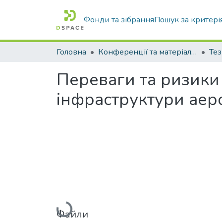
Фонди та зібрання
Пошук за критері
Головна
Конференції та матеріали конференцій
Тез
Переваги та ризики 
інфраструктури аер
Вантажиться...
Файли