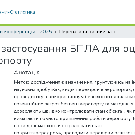
ями
Статистика
и конференцій - 2025
Переваги та ризики застосування БПЛА для оцінки стану об’єктів інфраструктури аеропорту
застосування БПЛА для оці
опорту
Анотація
Метою дослідження є визначення, ґрунтуючись на 
наукових здобутках, видів перевірок в аеропортах, 
проводитися з використанням безпілотних літальних 
потенційних загроз безпеці аеропорту та методів їх
дозволяють швидко контролювати стан об’єкта і, як 
вимагають повного припинення роботи аеропорту. 
вони допомагають контролювати стан
покриття аеродрому, проводити перевірки освітлен