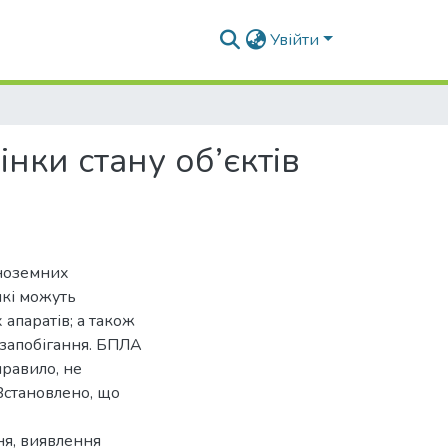
Увійти
нки стану об’єктів
іноземних
які можуть
апаратів; а також
 запобігання. БПЛА
правило, не
Встановлено, що
ня, виявлення