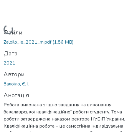
Вантажиться...
Файли
Zaloilo_Ie_2021_m.pdf
(1,86 MB)
Дата
2021
Автори
Залоїло, Є. І.
Анотація
Робота виконана згідно завдання на виконання
бакалаврської кваліфікаційної роботи студенту. Тема
роботи затверджена наказом ректора НУБіП України.
Кваліфікаційна робота – це самостійна індивідуальна