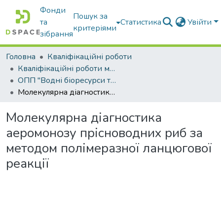
Фонди
Пошук за
та
Статистика
Увійти
критеріями
зібрання
Головна
Кваліфікаційні роботи
Кваліфікаційні роботи магістрів
ОПП "Водні біоресурси та аквакультура"
Молекулярна діагностика аеромонозу прісноводних риб за методом полімеразної ланцюгової реакції
Молекулярна діагностика
аеромонозу прісноводних риб за
методом полімеразної ланцюгової
реакції