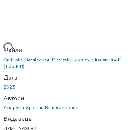
ься...
Файли
Andrusha_Bakalavrska_Praktychni_osnovy_zdiisnennia.pdf
(1,86 MB)
Дата
2025
Автори
Андруша, Ярослав Володимирович
Видавець
НУБіП України