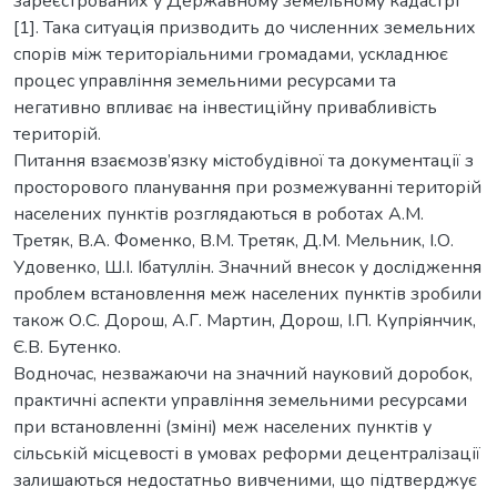
зареєстрованих у Державному земельному кадастрі
[1]. Така ситуація призводить до численних земельних
спорів між територіальними громадами, ускладнює
процес управління земельними ресурсами та
негативно впливає на інвестиційну привабливість
територій.
Питання взаємозв’язку містобудівної та документації з
просторового планування при розмежуванні територій
населених пунктів розглядаються в роботах А.М.
Третяк, В.А. Фоменко, В.М. Третяк, Д.М. Мельник, І.О.
Удовенко, Ш.І. Ібатуллін. Значний внесок у дослідження
проблем встановлення меж населених пунктів зробили
також О.С. Дорош, А.Г. Мартин, Дорош, І.П. Купріянчик,
Є.В. Бутенко.
Водночас, незважаючи на значний науковий доробок,
практичні аспекти управління земельними ресурсами
при встановленні (зміні) меж населених пунктів у
сільській місцевості в умовах реформи децентралізації
залишаються недостатньо вивченими, що підтверджує