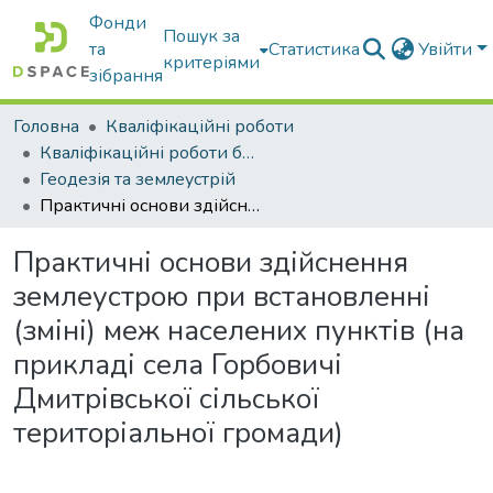
Фонди
Пошук за
та
Статистика
Увійти
критеріями
зібрання
Головна
Кваліфікаційні роботи
Кваліфікаційні роботи бакалаврів
Геодезія та землеустрій
Практичні основи здійснення землеустрою при встановленні (зміні) меж населених пунктів (на прикладі села Горбовичі Дмитрівської сільської територіальної громади)
Практичні основи здійснення
землеустрою при встановленні
(зміні) меж населених пунктів (на
прикладі села Горбовичі
Дмитрівської сільської
територіальної громади)