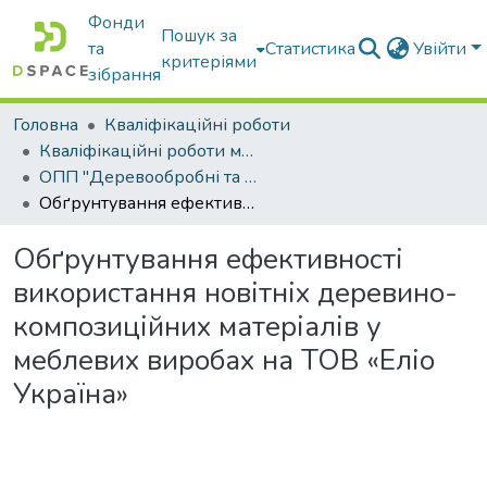
Фонди
Пошук за
та
Статистика
Увійти
критеріями
зібрання
Головна
Кваліфікаційні роботи
Кваліфікаційні роботи магістрів
ОПП "Деревообробні та меблеві технології"
Обґрунтування ефективності використання новітніх деревино-композиційних матеріалів у меблевих виробах на ТОВ «Еліо Україна»
Обґрунтування ефективності
використання новітніх деревино-
композиційних матеріалів у
меблевих виробах на ТОВ «Еліо
Україна»