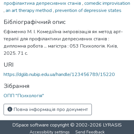
профілактика депресивних станів
,
comedic improvisation
,
an art therapy method
,
prevention of depressive states
Бібліографічний опис
Єфіменко М. І. Комедійна імпровізація як метод арт-
терапії для профілактики депресивних станів :
дипломна робота ... магістра : 053 Психологія. Київ,
2025. 71 с.
URI
https://dglib.nubip.edu.ua/handle/123456789/15220
Зібрання
ОПП "Психологія"
Повна інформація про документ
DSpace software
copyright © 2002-2026
LYRASIS
Accessibility settings
Send Feedback