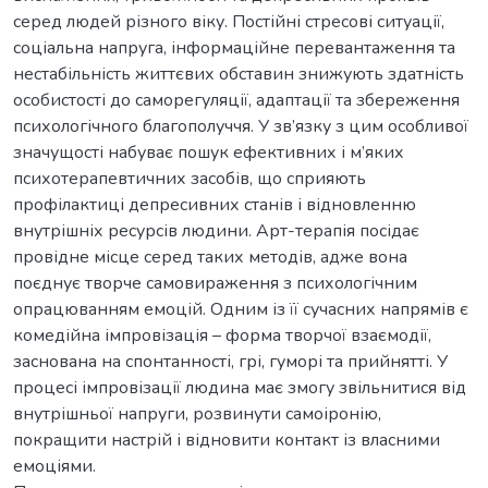
серед людей різного віку. Постійні стресові ситуації,
соціальна напруга, інформаційне перевантаження та
нестабільність життєвих обставин знижують здатність
особистості до саморегуляції, адаптації та збереження
психологічного благополуччя. У зв’язку з цим особливої
значущості набуває пошук ефективних і м’яких
психотерапевтичних засобів, що сприяють
профілактиці депресивних станів і відновленню
внутрішніх ресурсів людини. Арт-терапія посідає
провідне місце серед таких методів, адже вона
поєднує творче самовираження з психологічним
опрацюванням емоцій. Одним із її сучасних напрямів є
комедійна імпровізація – форма творчої взаємодії,
заснована на спонтанності, грі, гуморі та прийнятті. У
процесі імпровізації людина має змогу звільнитися від
внутрішньої напруги, розвинути самоіронію,
покращити настрій і відновити контакт із власними
емоціями.