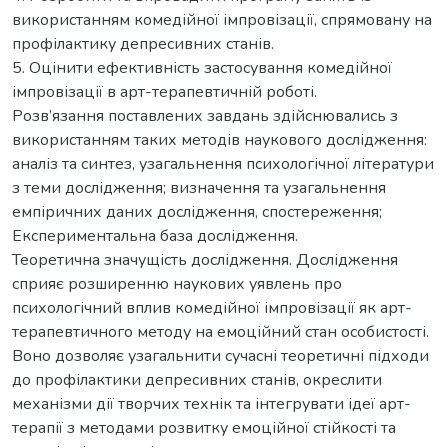
використанням комедійної імпровізації, спрямовану на
профілактику депресивних станів.
5. Оцінити ефективність застосування комедійної
імпровізації в арт-терапевтичній роботі.
Розв’язання поставлених завдань здійснювались з
використанням таких методів наукового дослідження:
аналіз та синтез, узагальнення психологічної літератури
з теми дослідження; визначення та узагальнення
емпіричних даних дослідження, спостереження;
Експериментальна база дослідження.
Теоретична значущість дослідження. Дослідження
сприяє розширенню наукових уявлень про
психологічний вплив комедійної імпровізації як арт-
терапевтичного методу на емоційний стан особистості.
Воно дозволяє узагальнити сучасні теоретичні підходи
до профілактики депресивних станів, окреслити
механізми дії творчих технік та інтегрувати ідеї арт-
терапії з методами розвитку емоційної стійкості та