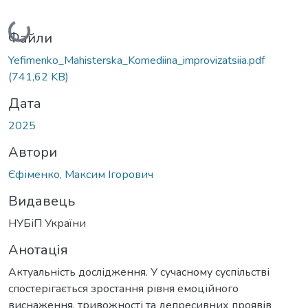
Вантажиться...
Файли
Yefimenko_Mahisterska_Komediina_improvizatsiia.pdf
(741,62 KB)
Дата
2025
Автори
Єфіменко, Максим Ігорович
Видавець
НУБіП України
Анотація
Актуальність дослідження. У сучасному суспільстві
спостерігається зростання рівня емоційного
виснаження, тривожності та депресивних проявів