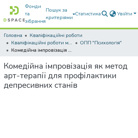
Фонди
Пошук за
та
Статистика
Увійти
критеріями
зібрання
Головна
Кваліфікаційні роботи
Кваліфікаційні роботи магістрів
ОПП "Психологія"
Комедійна імпровізація як метод арт-терапії для профілактики депресивних станів
Комедійна імпровізація як метод
арт-терапії для профілактики
депресивних станів