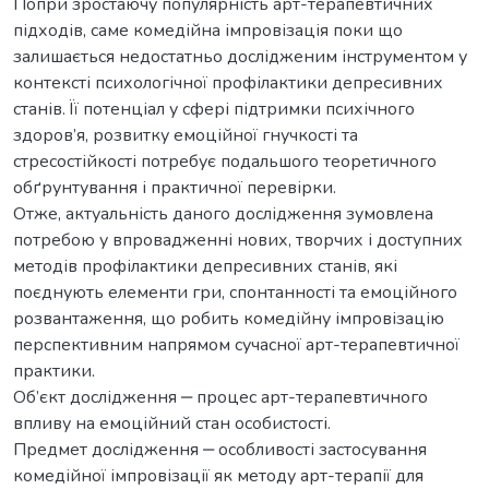
Попри зростаючу популярність арт-терапевтичних
підходів, саме комедійна імпровізація поки що
залишається недостатньо дослідженим інструментом у
контексті психологічної профілактики депресивних
станів. Її потенціал у сфері підтримки психічного
здоров’я, розвитку емоційної гнучкості та
стресостійкості потребує подальшого теоретичного
обґрунтування і практичної перевірки.
Отже, актуальність даного дослідження зумовлена
потребою у впровадженні нових, творчих і доступних
методів профілактики депресивних станів, які
поєднують елементи гри, спонтанності та емоційного
розвантаження, що робить комедійну імпровізацію
перспективним напрямом сучасної арт-терапевтичної
практики.
Об’єкт дослідження ‒ процес арт-терапевтичного
впливу на емоційний стан особистості.
Предмет дослідження ‒ особливості застосування
комедійної імпровізації як методу арт-терапії для