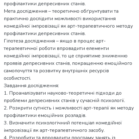
профілактики депресивних станів.
Метa дослідження – теоретично обґрунтувати та
практично дослідити можливості використання
комедійної імпровізації як арт-терапевтичного методу
профілактики депресивних станів.
Гіпотеза дослідження – якщо в процес арт-
терапевтичної роботи впровадити елементи
комедійної імпровізації, то це сприятиме зниженню
проявів депресивних станів, покращенню емоційного
самопочуття та розвитку внутрішніх ресурсів
особистості.
Завдання дослідження:
1. Проаналізувати науково-теоретичні підходи до
проблеми депресивних станів у сучасній психології.
2. Розкрити сутність і можливості арт-терапії як методу
профілактики емоційних розладів.
3. Визначити психологічний потенціал комедійної
імпровізації як арт-терапевтичного засобу.
4. Розробити та впровадити програму занять із