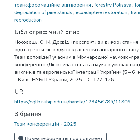
трансфоромаційне відтворення
,
forestry Polissya
,
fo
degradation of pine stands
,
ecoadaptive restoration
,
tran
reproduction
Бібліографічний опис
Носовець, О. М. Досвід і перспективи використання 
відтворення лісів для покращення санітарного стану с
Тези доповідей учасників Міжнародної науково-пра
конференції «Лісівнича освіта та наука в умовах на
викликів та європейської інтеграції України» (5 – 6 
- Київ : НУБіП України, 2025. – С. 127-128.
URI
https://dglib.nubip.edu.ua/handle/123456789/11806
Зібрання
Тези конференцій - 2025
Повна інформація про документ