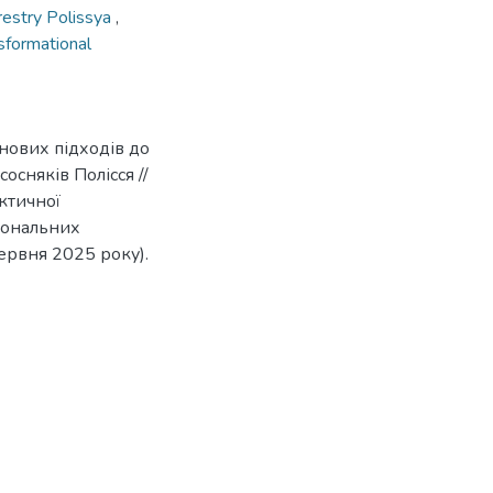
restry Polissya
,
sformational
нових підходів до
осняків Полісся //
ктичної
ціональних
червня 2025 року).