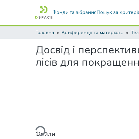
Фонди та зібрання
Пошук за критері
Головна
Конференції та матеріали конференцій
Тез
Досвід і перспектив
лісів для покращенн
Вантажиться...
Файли