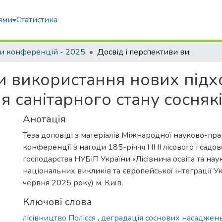
ями
Статистика
и конференцій - 2025
Досвід і перспективи використання нових підходів до відтворення лісів для покращення санітарного стану сосняків Полісся
и використання нових підх
я санітарного стану сосняк
Анотація
Теза доповіді з матеріалів Міжнародної науково-пра
конференції з нагоди 185-річчя ННІ лісового і садо
господарства НУБіП України «Лісівнича освіта та нау
національних викликів та європейської інтеграції Ук
червня 2025 року) м. Київ.
Ключові слова
лісівництво Полісся
,
деградація соснових насаджен