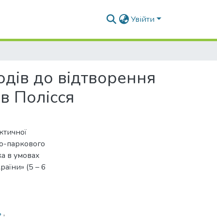
Увійти
одів до відтворення
ів Полісся
ктичної
во-паркового
ка в умовах
раїни» (5 – 6
ь
,