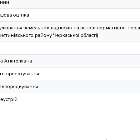
сини
шова оцінка
улювання земельних відносин на основі нормативної грошо
истинівського району Черкаської області)
а Анатоліївна
го проектування
евпорядкування
леустрій