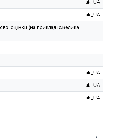
uk_UA
uk_UA
вої оцінки (на прикладі с.Велика
uk_UA
uk_UA
uk_UA