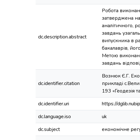
Робота виконана
затверджена нак
аналітичного, р
завдань узагал
dc.description.abstract
випускника в ра
бакалаврів, йог
Метою виконанн
завдань відпов
Вознюк Є.Г. Ек
dc.identifier.citation
прикладі с.Велик
193 «Геодезія та
dc.identifier.uri
https://dglib.nu
dc.language.iso
uk
dc.subject
економічне ре