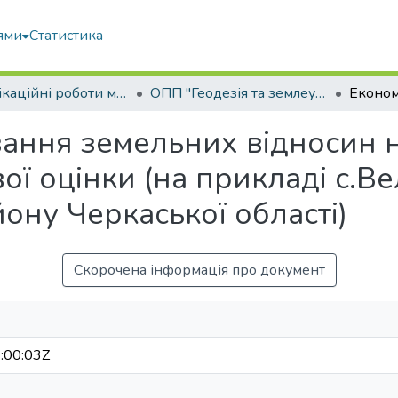
ями
Статистика
Кваліфікаційні роботи магістрів
ОПП "Геодезія та землеустрій"
ання земельних відносин н
ї оцінки (на прикладі с.Ве
ону Черкаської області)
Скорочена інформація про документ
:00:03Z