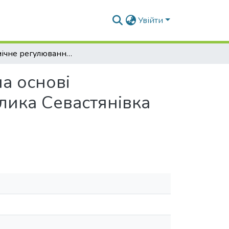
Увійти
Економічне регулювання земельних відносин на основі нормативної грошової оцінки (на прикладі с.Велика Севастянівка Христинівського району Черкаської області)
а основі
лика Севастянівка