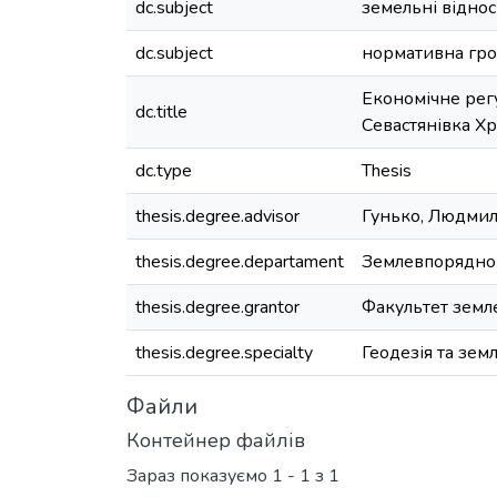
dc.subject
земельні відно
dc.subject
нормативна гро
Економічне рег
dc.title
Севастянівка Хр
dc.type
Thesis
thesis.degree.advisor
Гунько, Людмил
thesis.degree.departament
Землевпорядно
thesis.degree.grantor
Факультет земл
thesis.degree.specialty
Геодезія та зем
Файли
Контейнер файлів
Зараз показуємо
1 - 1 з 1