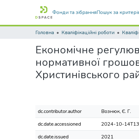
Фонди та зібрання
Пошук за критері
Головна
Кваліфікаційні роботи
Економічне регулюв
нормативної грошово
Христинівського рай
dc.contributor.author
Вознюк, Є. Г.
dc.date.accessioned
2024-10-14T13
dc.date.issued
2021