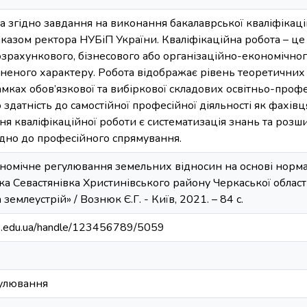
 згідно завдання на виконання бакалаврської кваліфікаці
азом ректора НУБіП України. Кваліфікаційна робота – це 
озрахункового, бізнесового або організаційно-економічног
ьненого характеру. Робота відображає рівень теоретичних
мках обов’язкової та вибіркової складових освітньо-проф
о здатність до самостійної професійної діяльності як фахів
я кваліфікаційної роботи є систематизація знань та роз
ідно до професійного спрямування.
ономічне регулювання земельних відносин на основі норма
а Севастянівка Христинівського району Черкаської області) 
 землеустрій» / Вознюк Є.Г. - Київ, 2021. – 84 с.
bip.edu.ua/handle/123456789/5059
гулювання