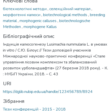
Ключові слова
біотехнологічні методи
,
селекційний матеріал
,
морфогенні калюси
,
biotechnological methods
,
breeding
material
,
morphogenic calluses
,
biotechnologische
Methoden
,
morphogene Kallus
Бібліографічний опис
Індукція калюсогенезу Lusimachia nummularia L. в умовах
in vitro / С.Ю. Білоус // Тези доповідей учасників
Міжнародної науково-практичної конференції «Стале
управління лісовим комплексом та збалансований
розвиток урболандшафтів» (27 березня 2018 року). - К.
: НУБіП України, 2018. – С. 43
URI
https://dglib.nubip.edu.ua/handle/123456789/8924
Зібрання
Тези конференцій - 2015 - 2018