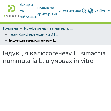
Фонди
Пошук за
та
Статистика
Увійти
критеріями
зібрання
Головна
Конференції та матеріали конференцій
Тези конференцій - 2015 - 2018
Індукція калюсогенезу Lusimachia nummularia L. в умовах in vitro
Індукція калюсогенезу Lusimachia
nummularia L. в умовах in vitro
Вантажиться...