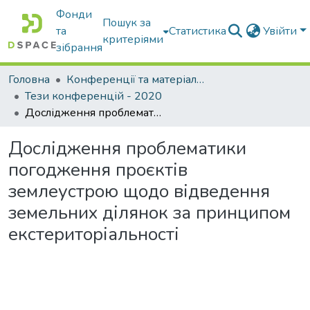
Фонди
Пошук за
та
Статистика
Увійти
критеріями
зібрання
Головна
Конференції та матеріали конференцій
Тези конференцій - 2020
Дослідження проблематики погодження проєктів землеустрою щодо відведення земельних ділянок за принципом екстериторіальності
Дослідження проблематики
погодження проєктів
землеустрою щодо відведення
земельних ділянок за принципом
екстериторіальності