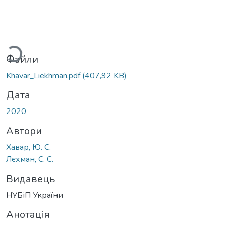
житься...
Файли
Khavar_Liekhman.pdf
(407,92 KB)
Дата
2020
Автори
Хавар, Ю. С.
Лєхман, С. С.
Видавець
НУБіП України
Анотація