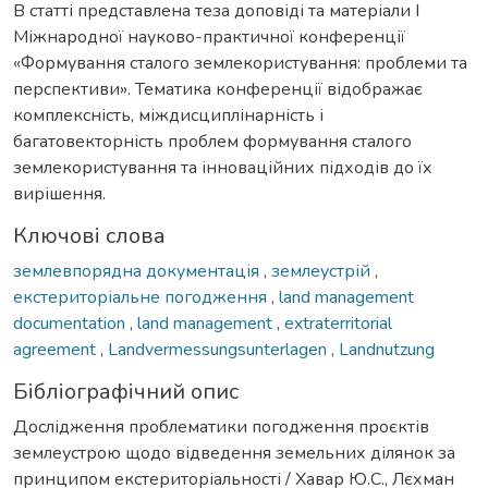
В статті представлена теза доповіді та матеріали І
Міжнародної науково-практичної конференції
«Формування сталого землекористування: проблеми та
перспективи». Тематика конференції відображає
комплексність, міждисциплінарність і
багатовекторність проблем формування сталого
землекористування та інноваційних підходів до їх
вирішення.
Ключові слова
землевпорядна документація
,
землеустрій
,
екстериторіальне погодження
,
land management
documentation
,
land management
,
extraterritorial
agreement
,
Landvermessungsunterlagen
,
Landnutzung
Бібліографічний опис
Дослідження проблематики погодження проєктів
землеустрою щодо відведення земельних ділянок за
принципом екстериторіальності / Хавар Ю.С., Лєхман