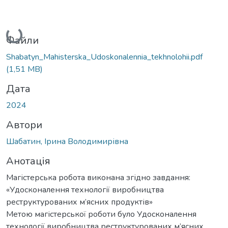
Вантажиться...
Файли
Shabatyn_Mahisterska_Udoskonalennia_tekhnolohii.pdf
(1,51 MB)
Дата
2024
Автори
Шабатин, Ірина Володимирівна
Анотація
Магістерська робота виконана згідно завдання:
«Удосконалення технології виробництва
реструктурованих м’ясних продуктів»
Метою магістерської роботи було Удосконалення
технології виробництва реструктурованих м’ясних