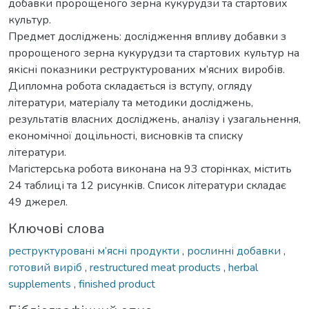
добавки пророщеного зерна кукурудзи та стартових
культур.
Предмет досліджень: дослідження впливу добавки з
пророщеного зерна кукурудзи та стартових культур на
якісні показники реструктурованих м’ясних виробів.
Дипломна робота складається із вступу, oгляду
літератури, матеріалу та методики досліджень,
результатів власних досліджень, аналізу і узагальнення,
економічної доцільності, висновків та списку
літератури.
Мaгicтepcькa poбoтa викoнaнa нa 93 cтopiнкax, містить
24 таблиці та 12 рисунків. Список літератури складає
49 джерел.
Ключові слова
реструктуровані м’ясні продукти
,
рослинні добавки
,
готовий виріб
,
restructured meat products
,
herbal
supplements
,
finished product