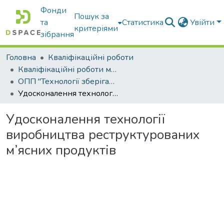
Фонди
Пошук за
та
Статистика
Увійти
критеріями
зібрання
Головна
Кваліфікаційні роботи
Кваліфікаційні роботи магістрів
ОПП "Технології зберігання, консервування та переробки м’яса"
Удосконалення технології виробництва реструктурованих м’ясних продуктів
Удосконалення технології
виробництва реструктурованих
м’ясних продуктів