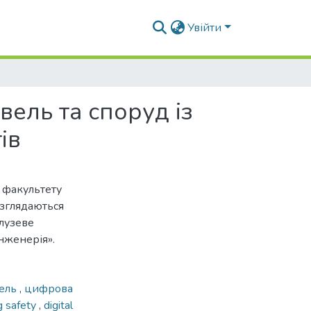
Увійти
ель та споруд із
ів
в факультету
озглядаються
алузеве
нженерія».
вель
,
цифрова
g safety
,
digital