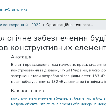
ями
Статистика
и конференцій - 2022
Організаційно-технологічне забезпечення будівель та споруд із попередження відмов конструктивних елементів
логічне забезпечення будів
в конструктивних елемент
Анотація
В статті представлена теза наукових праць студенті
конструювання та дизайну НУБіП України, в яких р
завершені етапи розробок зі спеціальностей 133 «Г
машинобудування» та 192 «Будівництво і цивільна і
Ключові слова
конструктивні елементи будівель
,
безпечність буді
модель об’єкта
,
structural elements of buildings
,
buildin