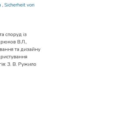
n
,
Sicherheit von
а споруд із
рюков В.Л.,
ювання та дизайну
ористування
ія: З. В. Ружило