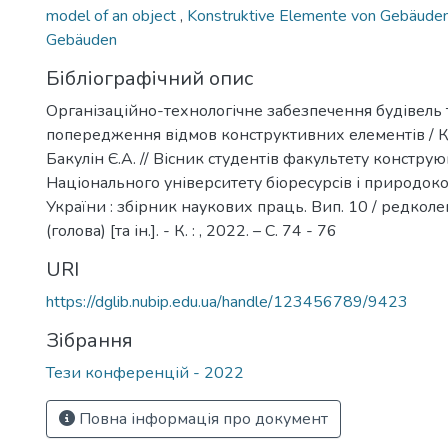
model of an object
,
Konstruktive Elemente von Gebäude
Gebäuden
Бібліографічний опис
Організаційно-технологічне забезпечення будівель т
попередження відмов конструктивних елементів / К
Бакулін Є.А. // Вісник студентів факультету констру
Національного університету біоресурсів і природок
України : збірник наукових праць. Вип. 10 / редколег
(голова) [та ін.]. - К. : , 2022. – С. 74 - 76
URI
https://dglib.nubip.edu.ua/handle/123456789/9423
Зібрання
Тези конференцій - 2022
Повна інформація про документ