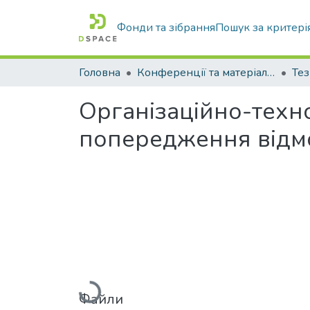
Фонди та зібрання
Пошук за критері
Головна
Конференції та матеріали конференцій
Тез
Організаційно-техно
попередження відмо
Вантажиться...
Файли