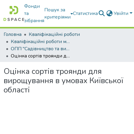
Фонди
Пошук за
та
Статистика
Увійти
критеріями
зібрання
Головна
Кваліфікаційні роботи
Кваліфікаційні роботи магістрів
ОПП "Садівництво та виноградарство"
Оцінка сортів троянди для вирощування в умовах Київської області
Оцінка сортів троянди для
вирощування в умовах Київської
області