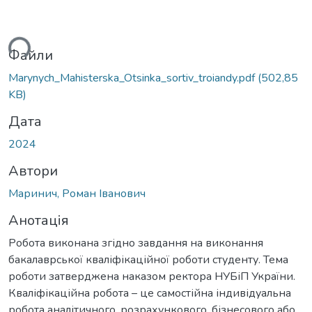
ься...
Файли
Marynych_Mahisterska_Otsinka_sortiv_troiandy.pdf
(502,85
KB)
Дата
2024
Автори
Маринич, Роман Іванович
Анотація
Робота виконана згідно завдання на виконання
бакалаврської кваліфікаційної роботи студенту. Тема
роботи затверджена наказом ректора НУБіП України.
Кваліфікаційна робота – це самостійна індивідуальна
робота аналітичного, розрахункового, бізнесового або