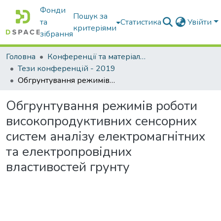
Фонди
Пошук за
та
Статистика
Увійти
критеріями
зібрання
Головна
Конференції та матеріали конференцій
Тези конференцій - 2019
Обгрунтування режимів роботи високопродуктивних сенсорних систем аналізу електромагнітних та електропровідних властивостей грунту
Обгрунтування режимів роботи
високопродуктивних сенсорних
систем аналізу електромагнітних
та електропровідних
властивостей грунту