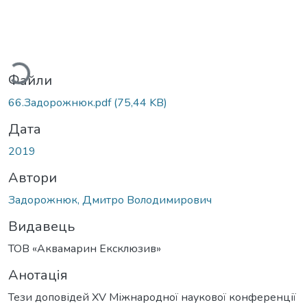
житься...
Файли
66.Задорожнюк.pdf
(75,44 KB)
Дата
2019
Автори
Задорожнюк, Дмитро Володимирович
Видавець
ТОВ «Аквамарин Ексклюзив»
Анотація
Тези доповідей XV Міжнародної наукової конференції