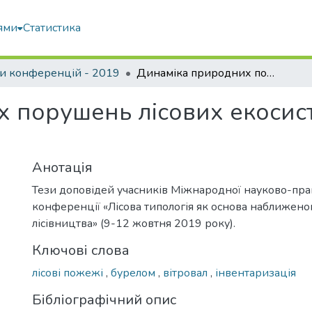
ями
Статистика
и конференцій - 2019
Динаміка природних порушень лісових екосистем Чорнобильської зони відчуження
 порушень лісових екосис
Анотація
Тези доповідей учасників Міжнародної науково-пра
конференції «Лісова типологія як основа наближен
лісівництва» (9-12 жовтня 2019 року).
Ключові слова
лісові пожежі
,
бурелом
,
вітровал
,
інвентаризація
Бібліографічний опис