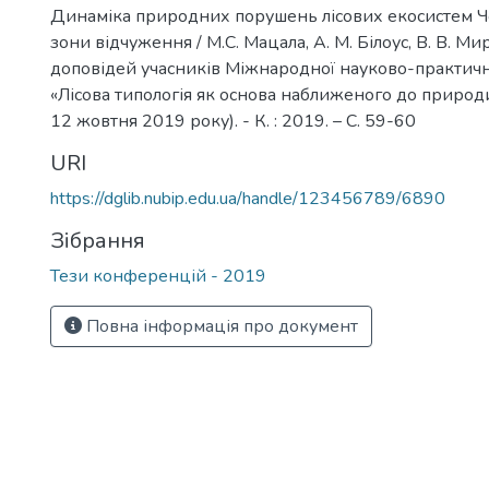
Динаміка природних порушень лісових екосистем Ч
зони відчуження / М.С. Мацала, А. М. Білоус, В. В. Ми
доповідей учасників Міжнародної науково-практич
«Лісова типологія як основа наближеного до природи
12 жовтня 2019 року). - К. : 2019. – C. 59-60
URI
https://dglib.nubip.edu.ua/handle/123456789/6890
Зібрання
Тези конференцій - 2019
Повна інформація про документ