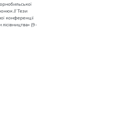
орнобильської
ронюк // Тези
ної конференції
 лісівництва» (9-