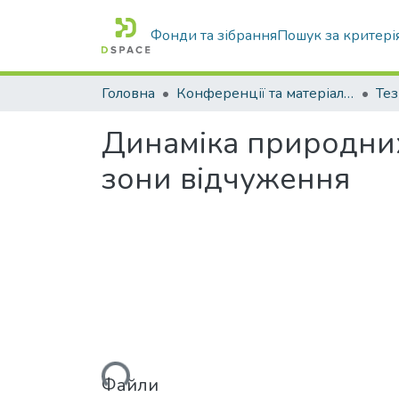
Фонди та зібрання
Пошук за критері
Головна
Конференції та матеріали конференцій
Тез
Динаміка природних
зони відчуження
Вантажиться...
Файли