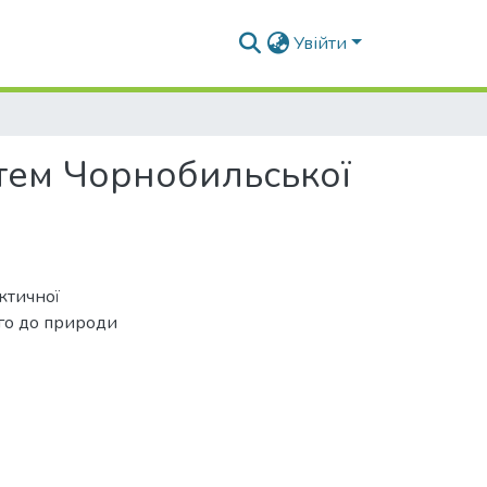
Увійти
тем Чорнобильської
ктичної
ого до природи