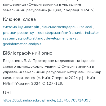
конференції «Сучасні виклики в управлінні
земельними ресурсами» (м. Київ, 7 червня 2024 р.)
Ключові слова
система індикаторів
,
сільськогосподарські земелі
,
ризики розвитку
,
геоінформаційний аналіз
,
indicator
system
,
agricultural land
,
development risks
,
geoinformation analysis
Бібліографічний опис
Богданець В. А. Просторове моделювання індексів
сталого природокористування // Сучасні виклики в
управлінні земельними ресурсами: матеріали І Міжнар.
наук.-практ. конф. (м. Київ, 7 червня 2024 р.) - Київ :
НУБіП України, 2024. С. 127-129.
URI
https://dglib.nubip.edu.ua/handle/123456789/14393