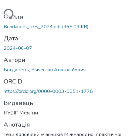
ься...
Файли
Bohdanets_Tezy_2024.pdf
(365,03 KB)
Дата
2024-06-07
Автори
Богданець, В’ячеслав Анатолійович
ORCID
https://orcid.org/0000-0003-0051-1778
Видавець
НУБІП України
Анотація
Тези доповідей учасників Міжнародної практичної