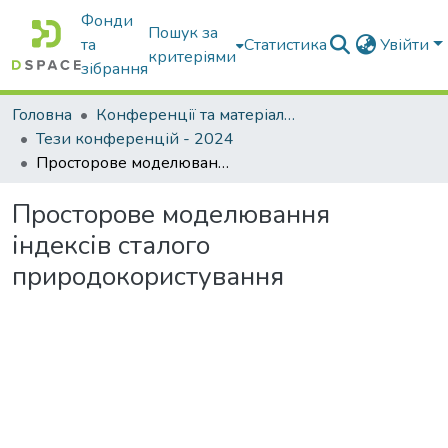
Фонди
Пошук за
та
Статистика
Увійти
критеріями
зібрання
Головна
Конференції та матеріали конференцій
Тези конференцій - 2024
Просторове моделювання індексів сталого природокористування
Просторове моделювання
індексів сталого
природокористування