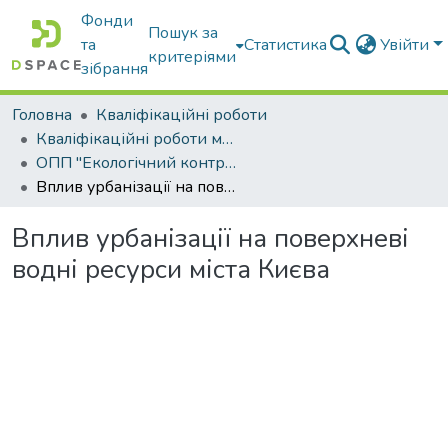
Фонди
Пошук за
та
Статистика
Увійти
критеріями
зібрання
Головна
Кваліфікаційні роботи
Кваліфікаційні роботи магістрів
ОПП "Екологічний контроль та аудит"
Вплив урбанізації на поверхневі водні ресурси міста Києва
Вплив урбанізації на поверхневі
водні ресурси міста Києва