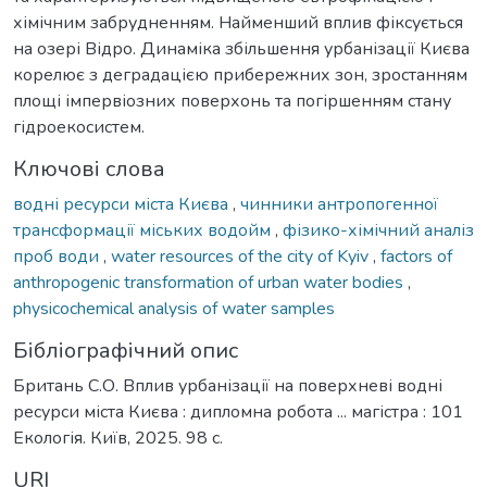
хімічним забрудненням. Найменший вплив фіксується
на озері Відро. Динаміка збільшення урбанізації Києва
корелює з деградацією прибережних зон, зростанням
площі імпервіозних поверхонь та погіршенням стану
гідроекосистем.
Ключові слова
водні ресурси міста Києва
,
чинники антропогенної
трансформації міських водойм
,
фізико-хімічний аналіз
проб води
,
water resources of the city of Kyiv
,
factors of
anthropogenic transformation of urban water bodies
,
physicochemical analysis of water samples
Бібліографічний опис
Британь С.О. Вплив урбанізації на поверхневі водні
ресурси міста Києва : дипломна робота ... магістра : 101
Екологія. Київ, 2025. 98 с.
URI