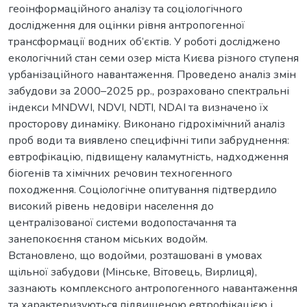
геоінформаційного аналізу та соціологічного
дослідження для оцінки рівня антропогенної
трансформації водних об’єктів. У роботі досліджено
екологічний стан семи озер міста Києва різного ступеня
урбанізаційного навантаження. Проведено аналіз змін
забудови за 2000–2025 рр., розраховано спектральні
індекси MNDWI, NDVI, NDTI, NDAI та визначено їх
просторову динаміку. Виконано гідрохімічний аналіз
проб води та виявлено специфічні типи забруднення:
евтрофікацію, підвищену каламутність, надходження
біогенів та хімічних речовин техногенного
походження. Соціологічне опитування підтвердило
високий рівень недовіри населення до
централізованої системи водопостачання та
занепокоєння станом міських водойм.
Встановлено, що водойми, розташовані в умовах
щільної забудови (Мінське, Вітовець, Вирлиця),
зазнають комплексного антропогенного навантаження
та характеризуються підвищеною евтрофікацією і