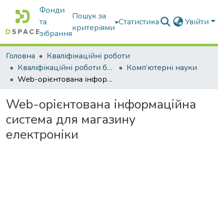
Фонди
Пошук за
та
Статистика
Увійти
критеріями
зібрання
Головна
Кваліфікаційні роботи
Кваліфікаційні роботи бакалаврів
Комп’ютерні науки
Web-орієнтована інформаційна система для магазину електроніки
Web-орієнтована інформаційна
система для магазину
електроніки