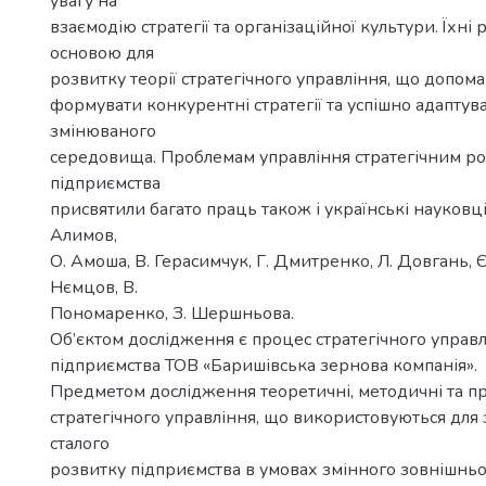
увагу на
взаємодію стратегії та організаційної культури. Їхні 
основою для
розвитку теорії стратегічного управління, що допом
формувати конкурентні стратегії та успішно адаптув
змінюваного
середовища. Проблемам управління стратегічним р
підприємства
присвятили багато праць також і українські науковці, 
Алимов,
О. Амоша, В. Герасимчук, Г. Дмитренко, Л. Довгань, Є.
Нємцов, В.
Пономаренко, З. Шершньова.
Об’єктом дослідження є процес стратегічного управ
підприємства ТОВ «Баришівська зернова компанія».
Предметом дослідження теоретичні, методичні та пр
стратегічного управління, що використовуються для
сталого
розвитку підприємства в умовах змінного зовнішнь