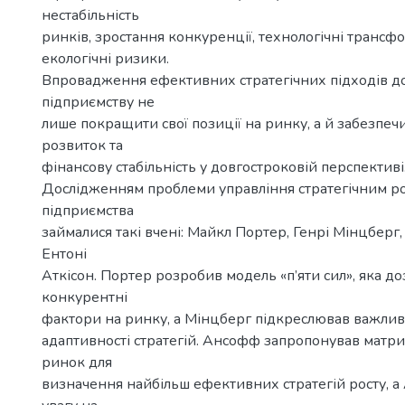
нестабільність
ринків, зростання конкуренції, технологічні трансфо
екологічні ризики.
Впровадження ефективних стратегічних підходів д
підприємству не
лише покращити свої позиції на ринку, а й забезпеч
розвиток та
фінансову стабільність у довгостроковій перспективі
Дослідженням проблеми управління стратегічним р
підприємства
займалися такі вчені: Майкл Портер, Генрі Мінцберг,
Ентоні
Аткісон. Портер розробив модель «п’яти сил», яка д
конкурентні
фактори на ринку, а Мінцберг підкреслював важливіс
адаптивності стратегій. Ансофф запропонував матр
ринок для
визначення найбільш ефективних стратегій росту, а