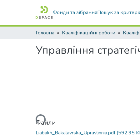
Фонди та зібрання
Пошук за критері
Головна
Кваліфікаційні роботи
Управління стратег
Вантажиться...
Файли
Liabakh_Bakalavrska_Upravlinnia.pdf
(592,95 K