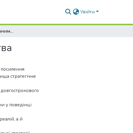
Увійти
Управління стратегічним розвитком підприємства
тва
 посилення
ища стратегічне
 довгострокового
ни у поведінці
еалій, а й