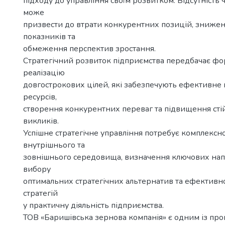
підходу до управління своїм розвитком. Відсутність чі
може
призвести до втрати конкурентних позицій, зниже
показників та
обмеження перспектив зростання.
Стратегічний розвиток підприємства передбачає фо
реалізацію
довгострокових цілей, які забезпечують ефективне
ресурсів,
створення конкурентних переваг та підвищення сті
викликів.
Успішне стратегічне управління потребує комплексно
внутрішнього та
зовнішнього середовища, визначення ключових нап
вибору
оптимальних стратегічних альтернатив та ефектив
стратегій
у практичну діяльність підприємства.
ТОВ «Баришівська зернова компанія» є одним із про