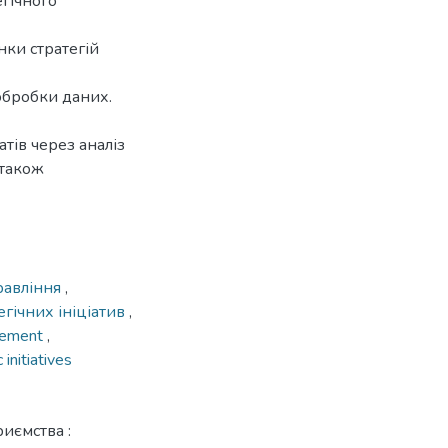
егічного
інки стратегій
обробки даних.
тів через аналіз
 також
правління
,
егічних ініціатив
,
gement
,
 initiatives
риємства :