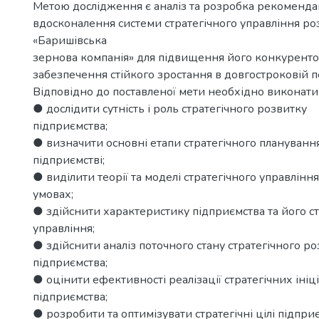
Метою дослідження є аналіз та розробка рекоменд
вдосконалення системи стратегічного управління р
«Баришівська
зернова компанія» для підвищення його конкуренто
забезпечення стійкого зростання в довгостроковій п
Відповідно до поставленої мети необхідно виконати 
● дослідити сутність і роль стратегічного розвитку
підприємства;
● визначити основні етапи стратегічного плануванн
підприємстві;
● виділити теорії та моделі стратегічного управління
умовах;
● здійснити характеристику підприємства та його с
управління;
● здійснити аналіз поточного стану стратегічного р
підприємства;
● оцінити ефективності реалізації стратегічних ініц
підприємства;
● розробити та оптимізувати стратегічні цілі підпри