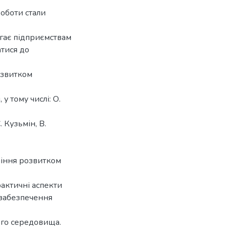
роботи стали
агає підприємствам
атися до
озвитком
у тому числі: О.
 Кузьмін, В.
ління розвитком
актичні аспекти
 забезпечення
ого середовища.