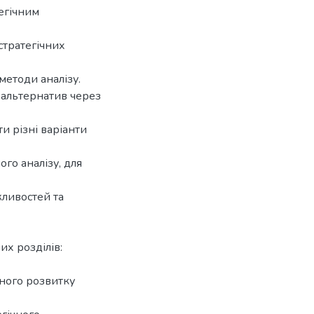
егічним
стратегічних
методи аналізу.
 альтернатив через
и різні варіанти
го аналізу, для
жливостей та
их розділів:
чного розвитку