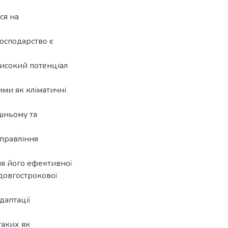
ся на
господарство є
високий потенціал
ими як кліматичні
шньому та
управління
я його ефективної
довгострокової
даптації
таких як