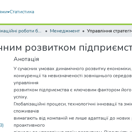
ями
Статистика
Кваліфікаційні роботи бакалаврів
Менеджмент
ічним розвитком підприємс
Анотація
У сучасних умовах динамічного розвитку економіки,
конкуренції та невизначеності зовнішнього середов
управління
розвитком підприємства є ключовим фактором його
успіху.
Глобалізаційні процеси, технологічні інновації та змі
споживачів
вимагають від компаній не лише адаптації до нових р
B)
проактивного