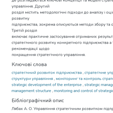
де розглядаються ключові концепції та моделі страт
управління. Другий
розділ містить методологічні підходи до аналізу і оц
розвитку
підприємства, зокрема описуються методи збору та 
Третій розділ
включає практичне застосування отриманих результа
стратегічного розвитку конкретного підприємства а
рекомендації щодо
покращення стратегічного управління.
Ключові слова
стратегічний розвиток підприємства
,
стратегічне у
структури управління
,
моніторинг та контроль страт
strategic development of the enterprise
,
strategic mana
management structure
,
monitoring and control of strategic
Бібліографічний опис
Лябах А. О. Управління стратегічним розвитком підп