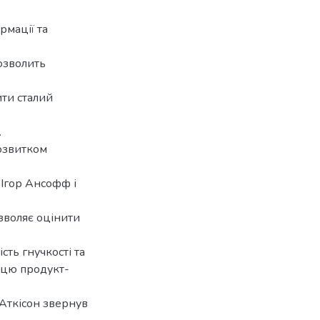
рмації та
озволить
ити сталий
.
озвитком
 Ігор Ансофф і
озволяє оцінити
ть гнучкості та
ицю продукт-
 Аткісон звернув