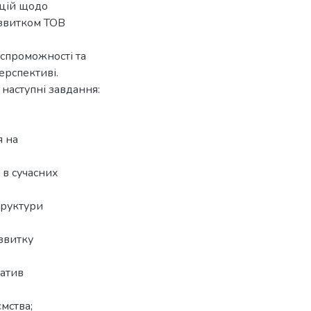
ацій щодо
озвитком ТОВ
спроможності та
ерспективі.
наступні завдання:
я на
 в сучасних
труктури
озвитку
іатив
ємства;