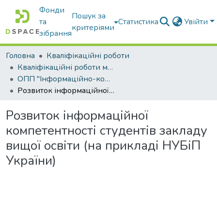
Фонди
Пошук за
та
Статистика
Увійти
критеріями
зібрання
Головна
Кваліфікаційні роботи
Кваліфікаційні роботи магістрів
ОПП "Інформаційно-комунікаційні технології в освіті"
Розвиток інформаційної компетентності студентів закладу вищої освіти (на прикладі НУБіП України)
Розвиток інформаційної
компетентності студентів закладу
вищої освіти (на прикладі НУБіП
України)