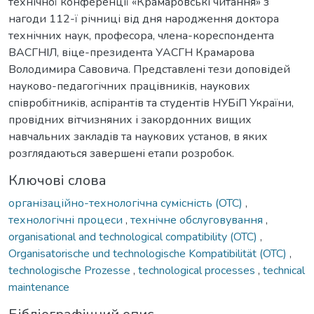
технічної конференції «Крамаровські читання» з
нагоди 112-ї річниці від дня народження доктора
технічних наук, професора, члена-кореспондента
ВАСГНІЛ, віце-президента УАСГН Крамарова
Володимира Савовича. Представлені тези доповідей
науково-педагогічних працівників, наукових
співробітників, аспірантів та студентів НУБіП України,
провідних вітчизняних і закордонних вищих
навчальних закладів та наукових установ, в яких
розглядаються завершені етапи розробок.
Ключові слова
організаційно-технологічна сумісність (ОТС)
,
технологічні процеси
,
технічне обслуговування
,
organisational and technological compatibility (OTC)
,
Organisatorische und technologische Kompatibilität (OTC)
,
technologische Prozesse
,
technological processes
,
technical
maintenance