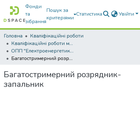
Фонди
Пошук за
та
Статистика
Увійти
критеріями
зібрання
Головна
Кваліфікаційні роботи
Кваліфікаційні роботи магістрів
ОПП "Електроенергетика, електротехніка та електромеханіка"
Багатостримерний розрядник-запальник
Багатостримерний розрядник-
запальник