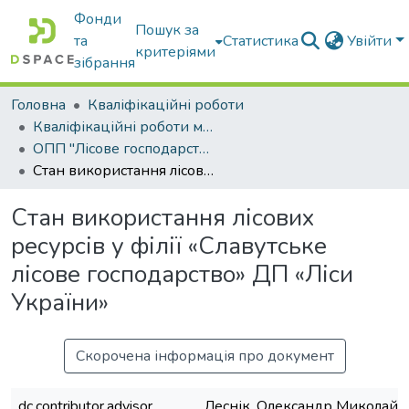
Фонди
Пошук за
та
Статистика
Увійти
критеріями
зібрання
Головна
Кваліфікаційні роботи
Кваліфікаційні роботи магістрів
ОПП "Лісове господарство"
Стан використання лісових ресурсів у філії «Славутське лісове господарство» ДП «Ліси України»
Стан використання лісових
ресурсів у філії «Славутське
лісове господарство» ДП «Ліси
України»
Скорочена інформація про документ
dc.contributor.advisor
Леснік, Олександр Миколайо