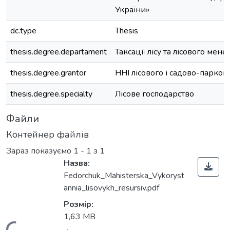
України»
dc.type
Thesis
thesis.degree.departament
Таксації лісу та лісового ме
thesis.degree.grantor
ННІ лісового і садово-парков
thesis.degree.specialty
Лісове господарство
Файли
Контейнер файлів
Зараз показуємо
1 - 1 з 1
Назва:
Fedorchuk_Mahisterska_Vykoryst
annia_lisovykh_resursiv.pdf
Розмір:
1,63 MB