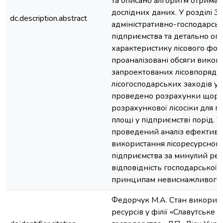
та описано алгоритм отрима
дослідних даних. У розділі 3
dc.description.abstract
адміністративно-господарськ
підприємства та детально оп
характеристику лісового фонд
проаналізовані обсяги викон
запроектованих лісовпорядк
лісогосподарських заходів у 
проведено розрахунки щорі
розрахункової лісосіки для 
площі у підприємстві порід. У
проведений аналіз ефективн
використання лісоресурсного
підприємства за минулий рев
відповідність господарської д
принципам невиснажливого л
Федорчук М.А. Стан використ
ресурсів у філії «Славутське л