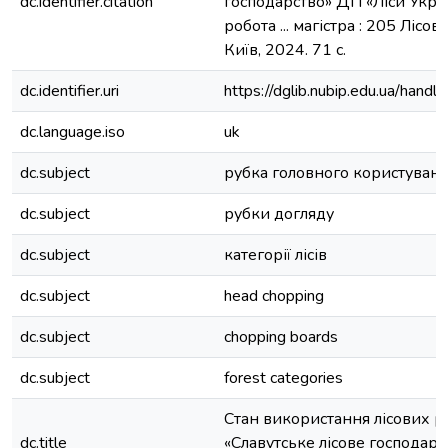
dc.identifier.citation
господарство» ДП «Ліси Укра
робота ... магістра : 205 Лісо
Київ, 2024. 71 с.
dc.identifier.uri
https://dglib.nubip.edu.ua/ha
dc.language.iso
uk
dc.subject
рубка головного користуван
dc.subject
рубки догляду
dc.subject
категорії лісів
dc.subject
head chopping
dc.subject
chopping boards
dc.subject
forest categories
Стан використання лісових рес
dc.title
«Славутське лісове господарс