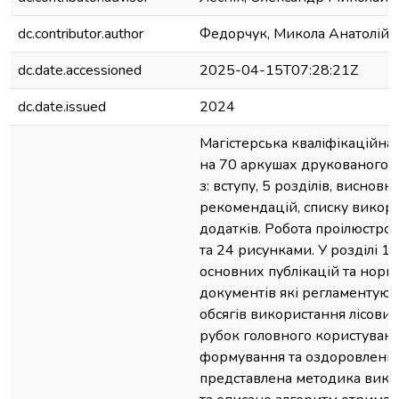
dc.contributor.author
Федорчук, Микола Анатолійо
dc.date.accessioned
2025-04-15T07:28:21Z
dc.date.issued
2024
Магістерська кваліфікаційна
на 70 аркушах друкованого т
з: вступу, 5 розділів, висновкі
рекомендацій, списку викор
додатків. Робота проілюстро
та 24 рисунками. У розділі 1
основних публікацій та нор
документів які регламентую
обсягів використання лісових
рубок головного користуванн
формування та оздоровлення л
представлена методика вико