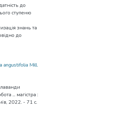
датність до
нього ступеню
изація знань та
овідно до
 angustifolia Mill.
н лаванди
ота ... магістра :
їв, 2022. - 71 с.