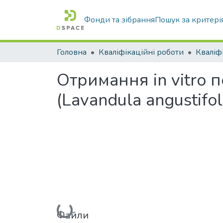
Фонди та зібрання
Пошук за критері
Головна
Кваліфікаційні роботи
Отримання in vitro 
(Lavandula angustifoli
Вантажиться...
Файли