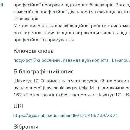
df
професійної програми підготовки бакалаврів, його з
самостійної професійної діяльності як фахівця освіт
«Бакалавр».
Метою виконання кваліфікаційної роботи є системат
розширення навичок щодо вирішення завдань відп
професійного спрямування.
Ключові слова
посухостійкі рослини
,
лаванда вузьколиста
,
Lavandula
Бібліографічний опис
Шляхтун І.С. Отримання in vitro посухостійких росли
вузьколистої (Lavandula angustifolia Mill.) : дипломна роб
162 «Біотехнології та біоінженерія» / Шляхтун І.С. - Ки
URI
https://dglib.nubip.edu.ua/handle/123456789/2921
Зібрання