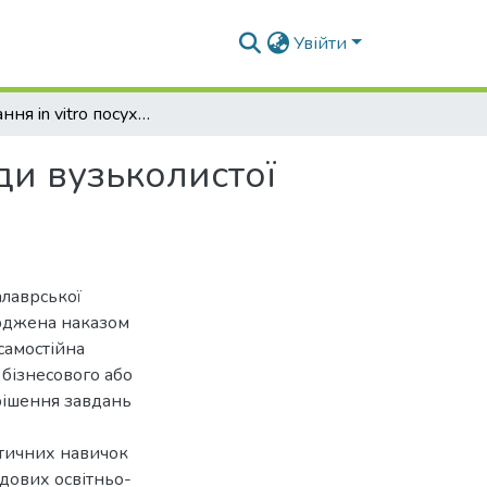
Увійти
Отримання in vitro посухостійких рослин лаванди вузьколистої (Lavandula angustifolia Mill.)
ди вузьколистої
алаврської
ерджена наказом
самостійна
 бізнесового або
рішення завдань
ктичних навичок
адових освітньо-