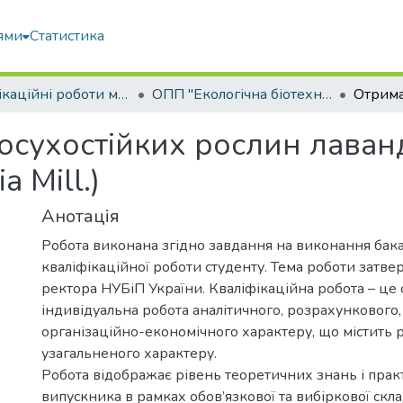
ями
Статистика
Кваліфікаційні роботи магістрів
ОПП "Екологічна біотехнологія та біоенергетика"
посухостійких рослин лаван
a Mill.)
Анотація
Робота виконана згідно завдання на виконання бак
кваліфікаційної роботи студенту. Тема роботи затв
ректора НУБіП України. Кваліфікаційна робота – це 
індивідуальна робота аналітичного, розрахункового,
організаційно-економічного характеру, що містить 
узагальненого характеру.
Робота відображає рівень теоретичних знань і пра
випускника в рамках обов’язкової та вибіркової скл