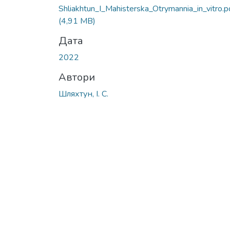
Shliakhtun_I_Мahisterska_Otrymannia_in_vitro.p
(4,91 MB)
Дата
2022
Автори
Шляхтун, І. С.