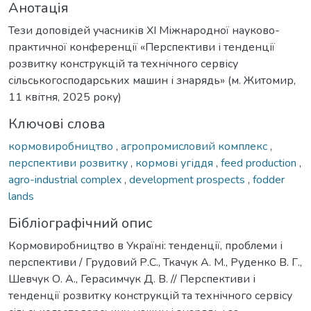
Анотація
Тези доповідей учасників XI Міжнародної науково-
практичної конференції «Перспективи і тенденції
розвитку конструкцій та технічного сервісу
сільськогосподарських машин і знарядь» (м. Житомир,
11 квітня, 2025 року)
Ключові слова
кормовиробництво
,
агропромисловий комплекс
,
перспективи розвитку
,
кормові угіддя
,
feed production
,
agro-industrial complex
,
development prospects
,
fodder
lands
Бібліографічний опис
Кормовиробництво в Україні: тенденції, проблеми і
перспективи / Грудовий Р.С., Ткачук А. М., Руденко В. Г.,
Шевчук О. А., Герасимчук Д. В. // Перспективи і
тенденції розвитку конструкцій та технічного сервісу