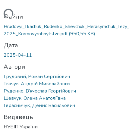
иться...
Файли
Hrudovyi_Tkachuk_Rudenko_Shevchuk_Herasymchuk_Tezy_
2025_Kormovyrobnytstvo.pdf
(950,55 KB)
Дата
2025-04-11
Автори
Грудовий, Роман Сергійович
Ткачук, Андрій Миколайович
Руденко, В’ячеслав Георгійович
Шевчук, Олена Анатоліївна
Герасимчук, Денис Васильович
Видавець
НУБІП України